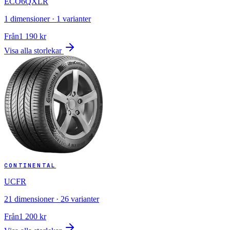
ECO6QXLR
1
dimensioner ·
1
varianter
Från
1 190
kr
Visa alla storlekar
CONTINENTAL
UCFR
21
dimensioner ·
26
varianter
Från
1 200
kr