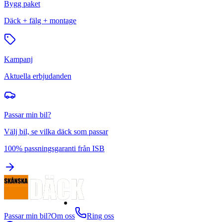
Bygg paket
Däck + fälg + montage
Kampanj
Aktuella erbjudanden
Passar min bil?
Välj bil, se vilka däck som passar
100% passningsgaranti från ISB
Passar min bil?
Om oss
Ring oss