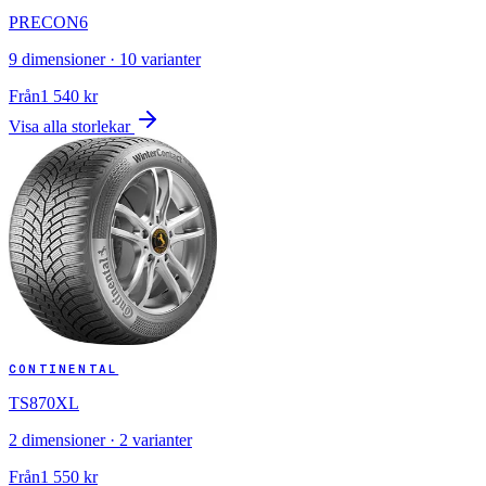
PRECON6
9
dimensioner ·
10
varianter
Från
1 540
kr
Visa alla storlekar
CONTINENTAL
TS870XL
2
dimensioner ·
2
varianter
Från
1 550
kr