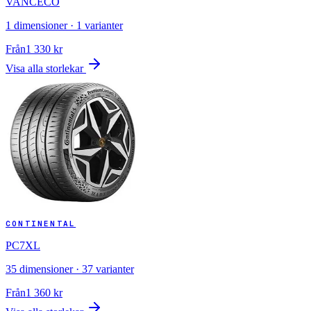
VANCECO
1
dimensioner ·
1
varianter
Från
1 330
kr
Visa alla storlekar
CONTINENTAL
PC7XL
35
dimensioner ·
37
varianter
Från
1 360
kr