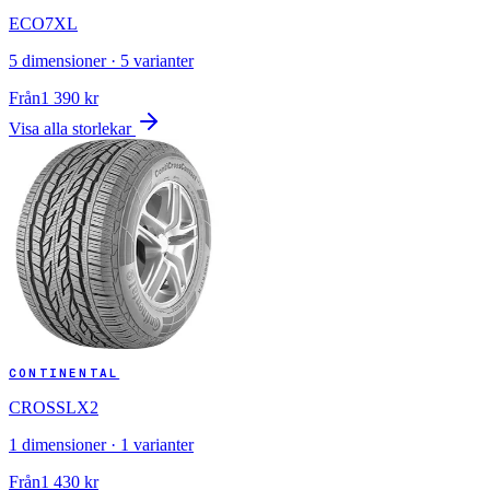
ECO7XL
5
dimensioner ·
5
varianter
Från
1 390
kr
Visa alla storlekar
CONTINENTAL
CROSSLX2
1
dimensioner ·
1
varianter
Från
1 430
kr