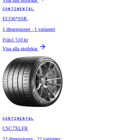
Visa alla storlekar
CONTINENTAL
ECO6*SSR,
1
dimensioner ·
1
varianter
Från
1 510
kr
Visa alla storlekar
CONTINENTAL
CSC7XLFR
22
dimensioner ·
22
varianter