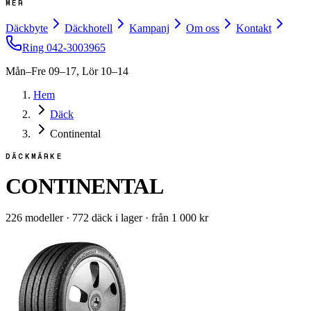
MER
Däckbyte
Däckhotell
Kampanj
Om oss
Kontakt
Ring
042-3003965
Mån–Fre 09–17, Lör 10–14
Hem
Däck
Continental
DÄCKMÄRKE
CONTINENTAL
226
modeller
·
772
däck i lager
·
från
1 000
kr