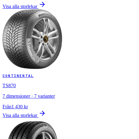
Visa alla storlekar
CONTINENTAL
TS870
7
dimensioner ·
7
varianter
Från
1 430
kr
Visa alla storlekar