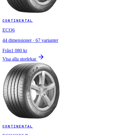
CONTINENTAL
ECO6
44
dimensioner ·
67
varianter
Från
1 080
kr
Visa alla storlekar
CONTINENTAL