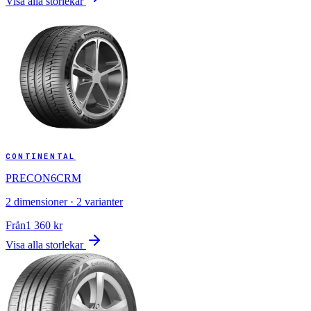
Visa alla storlekar
CONTINENTAL
PRECON6CRM
2
dimensioner ·
2
varianter
Från
1 360
kr
Visa alla storlekar