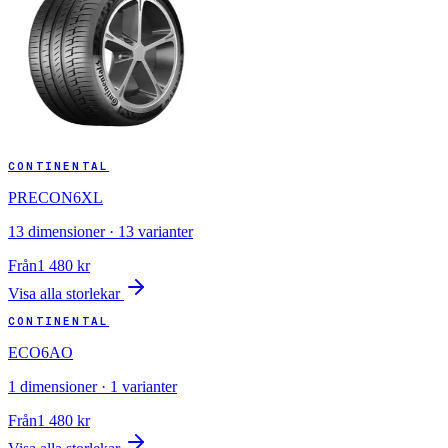
CONTINENTAL
PRECON6XL
13
dimensioner ·
13
varianter
Från
1 480
kr
Visa alla storlekar
CONTINENTAL
ECO6AO
1
dimensioner ·
1
varianter
Från
1 480
kr