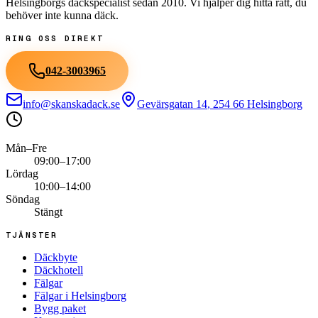
Helsingborgs däckspecialist sedan
2010
. Vi hjälper dig hitta rätt, du
behöver inte kunna däck.
RING OSS DIREKT
042-3003965
info@skanskadack.se
Gevärsgatan 14
,
254 66
Helsingborg
Mån–Fre
09:00–17:00
Lördag
10:00–14:00
Söndag
Stängt
TJÄNSTER
Däckbyte
Däckhotell
Fälgar
Fälgar i Helsingborg
Bygg paket