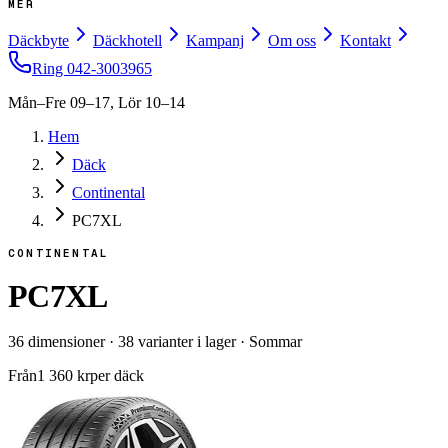
MER
Däckbyte
Däckhotell
Kampanj
Om oss
Kontakt
Ring
042-3003965
Mån–Fre 09–17, Lör 10–14
Hem
Däck
Continental
PC7XL
CONTINENTAL
PC7XL
36
dimensioner
·
38
varianter i lager
·
Sommar
Från
1 360
kr
per däck