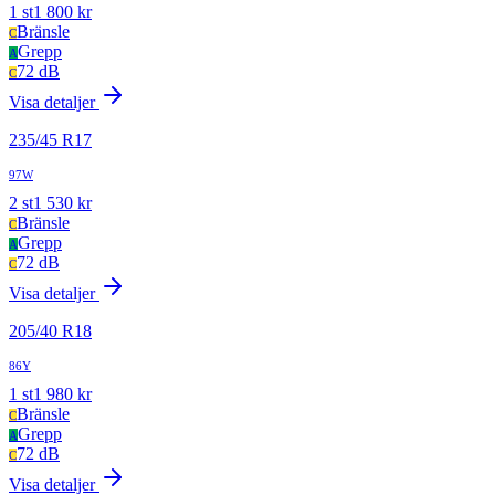
1
st
1 800
kr
Bränsle
C
Grepp
A
72 dB
C
Visa detaljer
235
/
45
R
17
97W
2
st
1 530
kr
Bränsle
C
Grepp
A
72 dB
C
Visa detaljer
205
/
40
R
18
86Y
1
st
1 980
kr
Bränsle
C
Grepp
A
72 dB
C
Visa detaljer