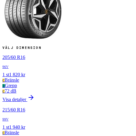
VÄLJ DIMENSION
205
/
60
R
16
96V
1
st
1 820
kr
Bränsle
C
Grepp
A
72 dB
C
Visa detaljer
215
/
60
R
16
99V
1
st
1 940
kr
Bränsle
C