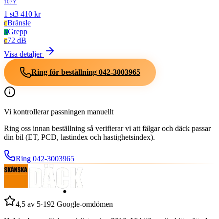
107Y
1
st
3 410
kr
Bränsle
C
Grepp
A
72 dB
C
Visa detaljer
Ring för beställning
042-3003965
Vi kontrollerar passningen manuellt
Ring oss innan beställning så verifierar vi att fälgar och däck passar
din bil (ET, PCD, lastindex och hastighetsindex).
Ring
042-3003965
4,5
av 5
·
192
Google-omdömen