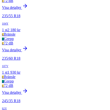
72 dB
C
Visa detaljer
235
/
55
R
18
104Y
1
st
2 180
kr
Bränsle
C
Grepp
A
72 dB
C
Visa detaljer
235
/
60
R
18
107V
1
st
1 930
kr
Bränsle
C
Grepp
A
72 dB
C
Visa detaljer
245
/
35
R
18
92Y