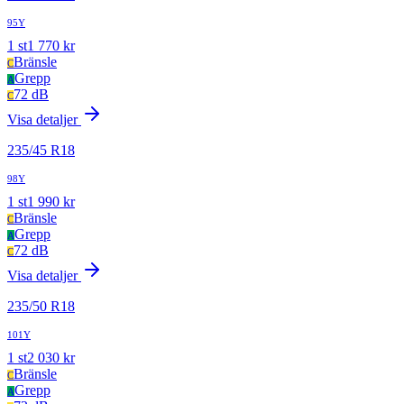
95Y
1
st
1 770
kr
Bränsle
C
Grepp
A
72 dB
C
Visa detaljer
235
/
45
R
18
98Y
1
st
1 990
kr
Bränsle
C
Grepp
A
72 dB
C
Visa detaljer
235
/
50
R
18
101Y
1
st
2 030
kr
Bränsle
C
Grepp
A