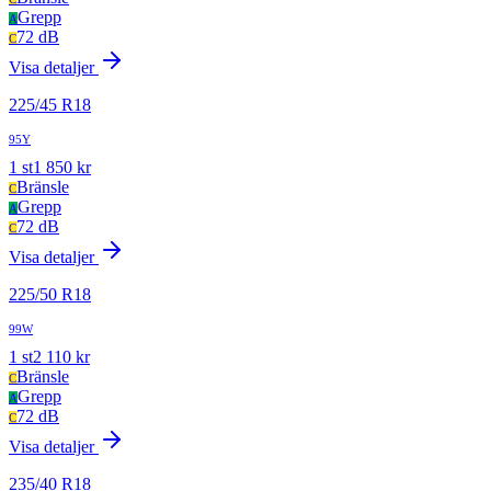
Grepp
A
72 dB
C
Visa detaljer
225
/
45
R
18
95Y
1
st
1 850
kr
Bränsle
C
Grepp
A
72 dB
C
Visa detaljer
225
/
50
R
18
99W
1
st
2 110
kr
Bränsle
C
Grepp
A
72 dB
C
Visa detaljer
235
/
40
R
18