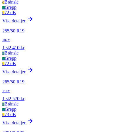
Bränsle
C
Grepp
A
72 dB
C
Visa detaljer
255
/
50
R
19
107Y
1
st
2 410
kr
Bränsle
B
Grepp
A
72 dB
C
Visa detaljer
265
/
50
R
19
110Y
1
st
2 570
kr
Bränsle
B
Grepp
A
73 dB
C
Visa detaljer