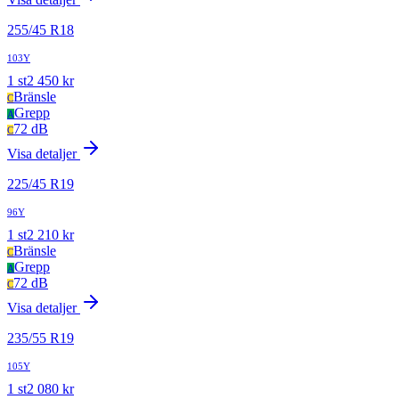
255
/
45
R
18
103Y
1
st
2 450
kr
Bränsle
C
Grepp
A
72 dB
C
Visa detaljer
225
/
45
R
19
96Y
1
st
2 210
kr
Bränsle
C
Grepp
A
72 dB
C
Visa detaljer
235
/
55
R
19
105Y
1
st
2 080
kr