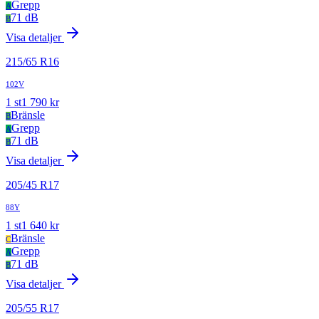
Grepp
A
71 dB
B
Visa detaljer
215
/
65
R
16
102V
1
st
1 790
kr
Bränsle
B
Grepp
A
71 dB
B
Visa detaljer
205
/
45
R
17
88Y
1
st
1 640
kr
Bränsle
C
Grepp
A
71 dB
B
Visa detaljer
205
/
55
R
17