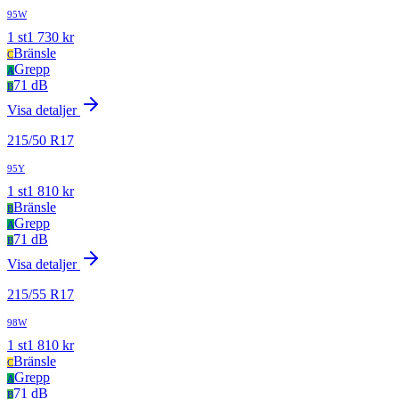
95W
1
st
1 730
kr
Bränsle
C
Grepp
A
71 dB
B
Visa detaljer
215
/
50
R
17
95Y
1
st
1 810
kr
Bränsle
B
Grepp
A
71 dB
B
Visa detaljer
215
/
55
R
17
98W
1
st
1 810
kr
Bränsle
C
Grepp
A
71 dB
B