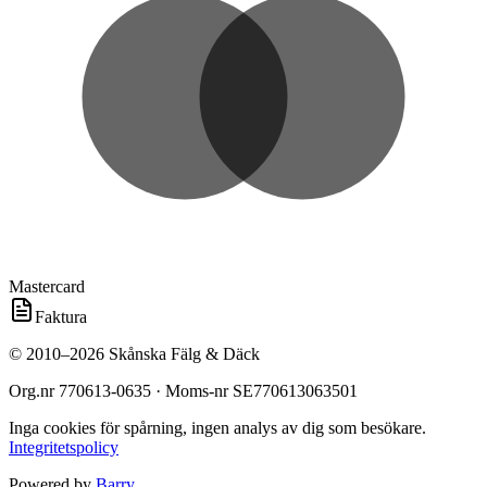
Mastercard
Faktura
©
2010
–
2026
Skånska Fälg & Däck
Org.nr
770613-0635
· Moms-nr
SE770613063501
Inga cookies för spårning, ingen analys av dig som besökare.
Integritetspolicy
Powered by
Barry