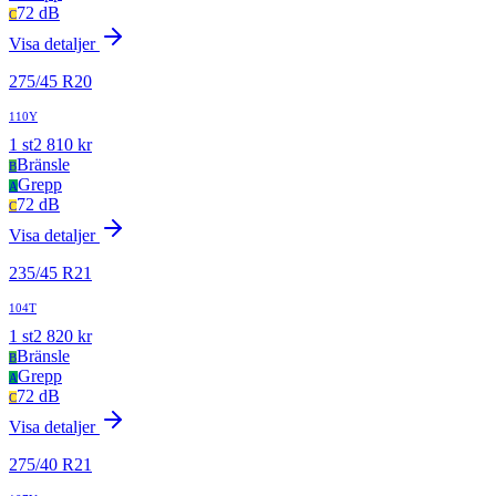
72 dB
C
Visa detaljer
275
/
45
R
20
110Y
1
st
2 810
kr
Bränsle
B
Grepp
A
72 dB
C
Visa detaljer
235
/
45
R
21
104T
1
st
2 820
kr
Bränsle
B
Grepp
A
72 dB
C
Visa detaljer
275
/
40
R
21