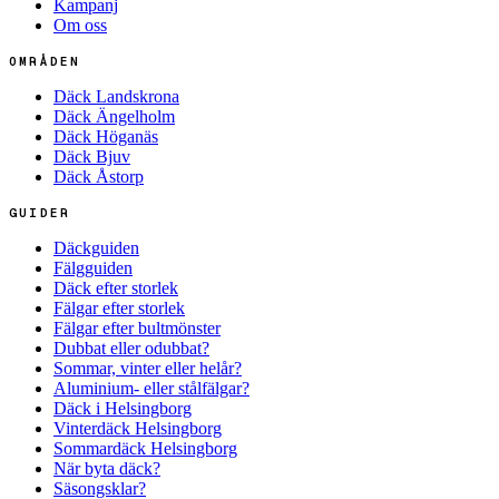
Kampanj
Om oss
OMRÅDEN
Däck Landskrona
Däck Ängelholm
Däck Höganäs
Däck Bjuv
Däck Åstorp
GUIDER
Däckguiden
Fälgguiden
Däck efter storlek
Fälgar efter storlek
Fälgar efter bultmönster
Dubbat eller odubbat?
Sommar, vinter eller helår?
Aluminium- eller stålfälgar?
Däck i Helsingborg
Vinterdäck Helsingborg
Sommardäck Helsingborg
När byta däck?
Säsongsklar?