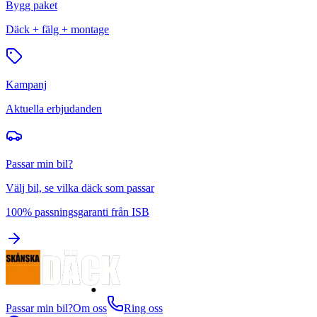
Bygg paket
Däck + fälg + montage
Kampanj
Aktuella erbjudanden
Passar min bil?
Välj bil, se vilka däck som passar
100% passningsgaranti från ISB
Passar min bil?
Om oss
Ring oss