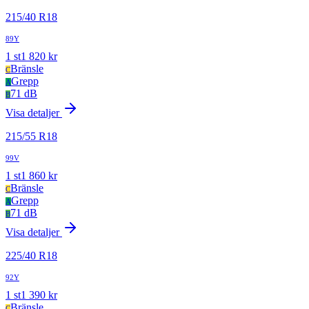
215
/
40
R
18
89Y
1
st
1 820
kr
Bränsle
C
Grepp
A
71 dB
B
Visa detaljer
215
/
55
R
18
99V
1
st
1 860
kr
Bränsle
C
Grepp
A
71 dB
B
Visa detaljer
225
/
40
R
18
92Y
1
st
1 390
kr
Bränsle
C