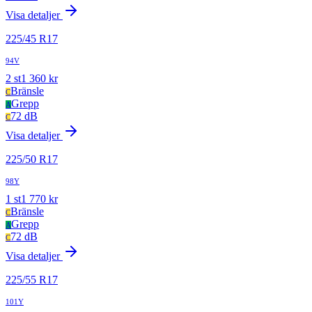
Visa detaljer
225
/
45
R
17
94V
2
st
1 360
kr
Bränsle
C
Grepp
A
72 dB
C
Visa detaljer
225
/
50
R
17
98Y
1
st
1 770
kr
Bränsle
C
Grepp
A
72 dB
C
Visa detaljer
225
/
55
R
17
101Y