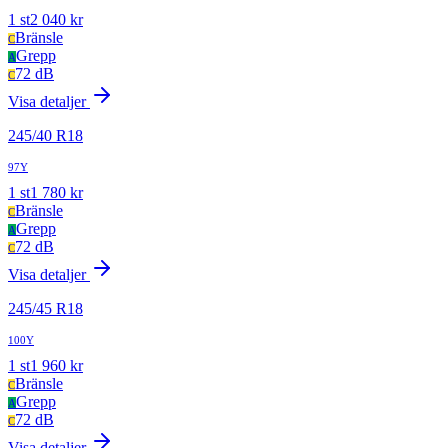
1
st
2 040
kr
Bränsle
C
Grepp
A
72 dB
C
Visa detaljer
245
/
40
R
18
97Y
1
st
1 780
kr
Bränsle
C
Grepp
A
72 dB
C
Visa detaljer
245
/
45
R
18
100Y
1
st
1 960
kr
Bränsle
C
Grepp
A
72 dB
C
Visa detaljer