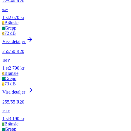
225
/
40
R
20
94Y
1
st
2 670
kr
Bränsle
C
Grepp
A
72 dB
C
Visa detaljer
255
/
50
R
20
109Y
1
st
2 790
kr
Bränsle
C
Grepp
A
73 dB
C
Visa detaljer
255
/
55
R
20
110Y
1
st
3 190
kr
Bränsle
B
Grepp
A