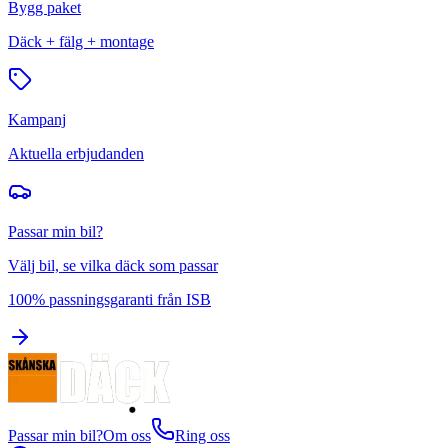
Bygg paket
Däck + fälg + montage
Kampanj
Aktuella erbjudanden
Passar min bil?
Välj bil, se vilka däck som passar
100% passningsgaranti från ISB
Passar min bil?
Om oss
Ring oss