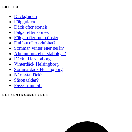
GUIDER
Däckguiden
Fälgguiden
Däck efter storlek
Fälgar efter storlek
Fälgar efter bultmönster
Dubbat eller odubbat?
Sommar, vinter eller helår?
Aluminium- eller stålfälgar?
Däck i Helsingborg
Vinterdäck Helsingborg
Sommardäck Helsingborg
När byta däck?
Säsongsklar?
Passar min bil?
BETALNINGSMETODER