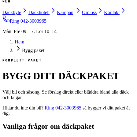
MER
Däckbyte
Däckhotell
Kampanj
Om oss
Kontakt
Ring
042-3003965
Mån–Fre 09–17, Lör 10–14
Hem
Bygg paket
KOMPLETT PAKET
BYGG DITT DÄCKPAKET
Välj bil och säsong. Se förslag direkt eller bläddra bland alla däck
och fälgar.
Hittar du inte din bil?
Ring
042-3003965
så bygger vi ditt paket åt
dig.
Vanliga frågor om däckpaket