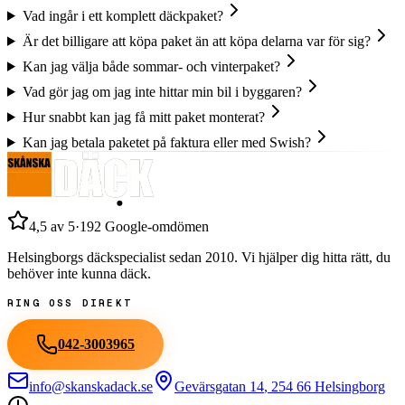
Vad ingår i ett komplett däckpaket?
Är det billigare att köpa paket än att köpa delarna var för sig?
Kan jag välja både sommar- och vinterpaket?
Vad gör jag om jag inte hittar min bil i byggaren?
Hur snabbt kan jag få mitt paket monterat?
Kan jag betala paketet på faktura eller med Swish?
4,5
av 5
·
192
Google-omdömen
Helsingborgs däckspecialist sedan
2010
. Vi hjälper dig hitta rätt, du
behöver inte kunna däck.
RING OSS DIREKT
042-3003965
info@skanskadack.se
Gevärsgatan 14
,
254 66
Helsingborg