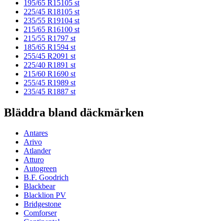
195/65 R15
105
st
225/45 R18
105
st
235/55 R19
104
st
215/65 R16
100
st
215/55 R17
97
st
185/65 R15
94
st
255/45 R20
91
st
225/40 R18
91
st
215/60 R16
90
st
255/45 R19
89
st
235/45 R18
87
st
Bläddra bland däckmärken
Antares
Arivo
Atlander
Atturo
Autogreen
B.F. Goodrich
Blackbear
Blacklion PV
Bridgestone
Comforser