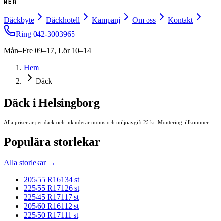
MER
Däckbyte
Däckhotell
Kampanj
Om oss
Kontakt
Ring
042-3003965
Mån–Fre 09–17, Lör 10–14
Hem
Däck
Däck i Helsingborg
Alla priser är per däck och inkluderar moms
och miljöavgift 25 kr
. Montering tillkommer.
Populära storlekar
Alla storlekar
→
205/55 R16
134
st
225/55 R17
126
st
225/45 R17
117
st
205/60 R16
112
st
225/50 R17
111
st