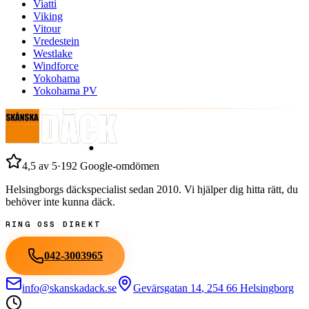
Viatti
Viking
Vitour
Vredestein
Westlake
Windforce
Yokohama
Yokohama PV
4,5
av 5
·
192
Google-omdömen
Helsingborgs däckspecialist sedan
2010
. Vi hjälper dig hitta rätt, du
behöver inte kunna däck.
RING OSS DIREKT
042-3003965
info@skanskadack.se
Gevärsgatan 14
,
254 66
Helsingborg