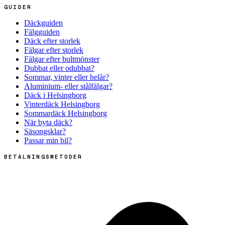
GUIDER
Däckguiden
Fälgguiden
Däck efter storlek
Fälgar efter storlek
Fälgar efter bultmönster
Dubbat eller odubbat?
Sommar, vinter eller helår?
Aluminium- eller stålfälgar?
Däck i Helsingborg
Vinterdäck Helsingborg
Sommardäck Helsingborg
När byta däck?
Säsongsklar?
Passar min bil?
BETALNINGSMETODER