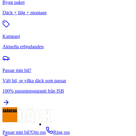
Bygg paket
Däck + fälg + montage
Kampanj
Aktuella erbjudanden
Passar min bil?
Välj bil, se vilka däck som passar
100% passningsgaranti från ISB
Passar min bil?
Om oss
Ring oss