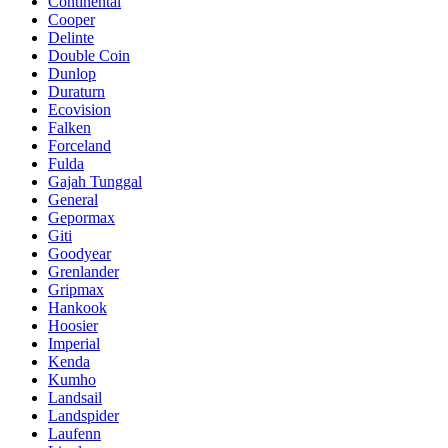
Continental
Cooper
Delinte
Double Coin
Dunlop
Duraturn
Ecovision
Falken
Forceland
Fulda
Gajah Tunggal
General
Gepormax
Giti
Goodyear
Grenlander
Gripmax
Hankook
Hoosier
Imperial
Kenda
Kumho
Landsail
Landspider
Laufenn