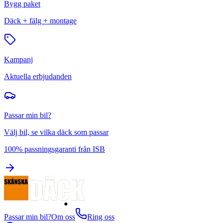
Bygg paket
Däck + fälg + montage
Kampanj
Aktuella erbjudanden
Passar min bil?
Välj bil, se vilka däck som passar
100% passningsgaranti från ISB
Passar min bil?
Om oss
Ring oss