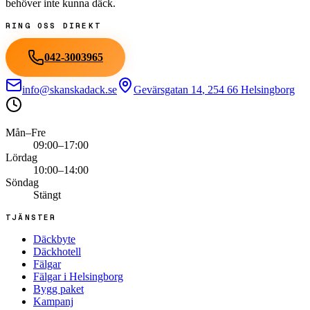
behöver inte kunna däck.
RING OSS DIREKT
042-3003965
info@skanskadack.se
Gevärsgatan 14
,
254 66
Helsingborg
Mån–Fre
09:00–17:00
Lördag
10:00–14:00
Söndag
Stängt
TJÄNSTER
Däckbyte
Däckhotell
Fälgar
Fälgar i Helsingborg
Bygg paket
Kampanj