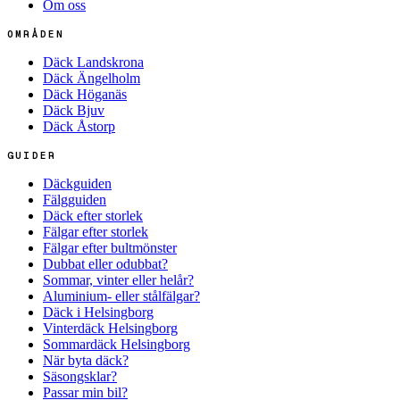
Om oss
OMRÅDEN
Däck Landskrona
Däck Ängelholm
Däck Höganäs
Däck Bjuv
Däck Åstorp
GUIDER
Däckguiden
Fälgguiden
Däck efter storlek
Fälgar efter storlek
Fälgar efter bultmönster
Dubbat eller odubbat?
Sommar, vinter eller helår?
Aluminium- eller stålfälgar?
Däck i Helsingborg
Vinterdäck Helsingborg
Sommardäck Helsingborg
När byta däck?
Säsongsklar?
Passar min bil?