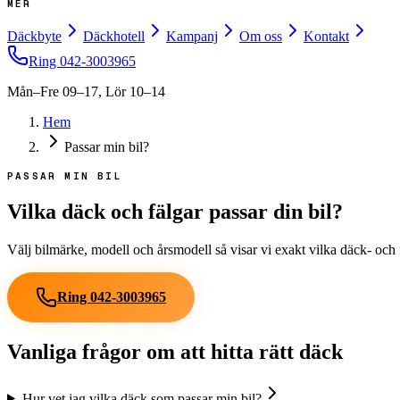
MER
Däckbyte
Däckhotell
Kampanj
Om oss
Kontakt
Ring
042-3003965
Mån–Fre 09–17, Lör 10–14
Hem
Passar min bil?
PASSAR MIN BIL
Vilka däck och fälgar passar din bil?
Välj bilmärke, modell och årsmodell så visar vi exakt vilka däck- oc
Ring
042-3003965
Vanliga frågor om att hitta rätt däck
Hur vet jag vilka däck som passar min bil?