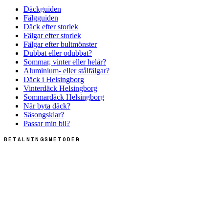
Däckguiden
Fälgguiden
Däck efter storlek
Fälgar efter storlek
Fälgar efter bultmönster
Dubbat eller odubbat?
Sommar, vinter eller helår?
Aluminium- eller stålfälgar?
Däck i Helsingborg
Vinterdäck Helsingborg
Sommardäck Helsingborg
När byta däck?
Säsongsklar?
Passar min bil?
BETALNINGSMETODER