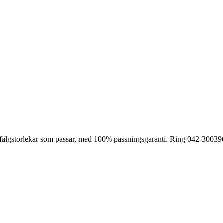
h fälgstorlekar som passar, med 100% passningsgaranti. Ring
042-30039