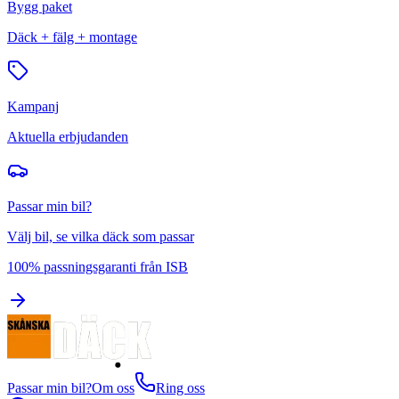
Bygg paket
Däck + fälg + montage
Kampanj
Aktuella erbjudanden
Passar min bil?
Välj bil, se vilka däck som passar
100% passningsgaranti från ISB
Passar min bil?
Om oss
Ring oss