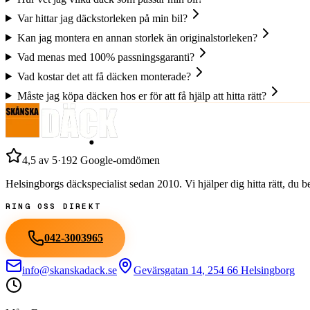
Var hittar jag däckstorleken på min bil?
Kan jag montera en annan storlek än originalstorleken?
Vad menas med 100% passningsgaranti?
Vad kostar det att få däcken monterade?
Måste jag köpa däcken hos er för att få hjälp att hitta rätt?
4,5
av 5
·
192
Google-omdömen
Helsingborgs däckspecialist sedan
2010
. Vi hjälper dig hitta rätt, du
RING OSS DIREKT
042-3003965
info@skanskadack.se
Gevärsgatan 14
,
254 66
Helsingborg