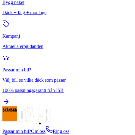
Bygg paket
Däck + fälg + montage
Kampanj
Aktuella erbjudanden
Passar min bil?
Välj bil, se vilka däck som passar
100% passningsgaranti från ISB
Passar min bil?
Om oss
Ring oss