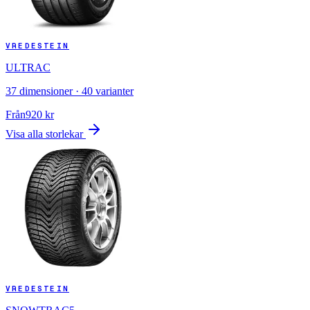
VREDESTEIN
ULTRAC
37
dimensioner ·
40
varianter
Från
920
kr
Visa alla storlekar
VREDESTEIN