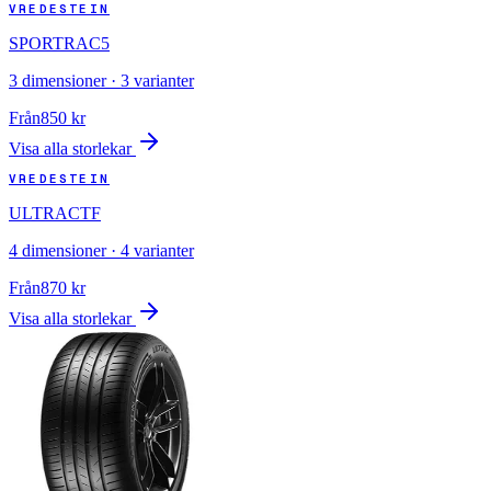
VREDESTEIN
SPORTRAC5
3
dimensioner ·
3
varianter
Från
850
kr
Visa alla storlekar
VREDESTEIN
ULTRACTF
4
dimensioner ·
4
varianter
Från
870
kr
Visa alla storlekar