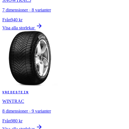
SNOWTRAC5
7
dimensioner ·
8
varianter
Från
940
kr
Visa alla storlekar
VREDESTEIN
WINTRAC
8
dimensioner ·
9
varianter
Från
980
kr
Visa alla storlekar