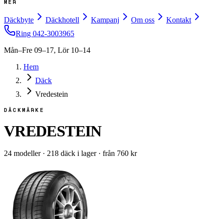
MER
Däckbyte
Däckhotell
Kampanj
Om oss
Kontakt
Ring
042-3003965
Mån–Fre 09–17, Lör 10–14
Hem
Däck
Vredestein
DÄCKMÄRKE
VREDESTEIN
24
modeller
·
218
däck i lager
·
från
760
kr