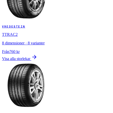
VREDESTEIN
TTRAC2
8
dimensioner ·
8
varianter
Från
760
kr
Visa alla storlekar