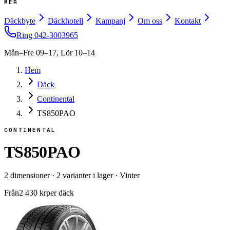
MER
Däckbyte
Däckhotell
Kampanj
Om oss
Kontakt
Ring
042-3003965
Mån–Fre 09–17, Lör 10–14
Hem
Däck
Continental
TS850PAO
CONTINENTAL
TS850PAO
2
dimensioner
·
2
varianter i lager
·
Vinter
Från
2 430
kr
per däck