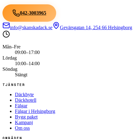
042-3003965
info@skanskadack.se
Gevärsgatan 14
,
254 66
Helsingborg
Mån–Fre
09:00–17:00
Lördag
10:00–14:00
Söndag
Stängt
TJÄNSTER
Däckbyte
Däckhotell
Fälgar
Fälgar i Helsingborg
Bygg paket
Kampanj
Om oss
OMRÅDEN