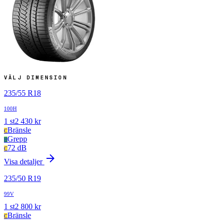
VÄLJ DIMENSION
235
/
55
R
18
100H
1
st
2 430
kr
Bränsle
C
Grepp
B
72 dB
C
Visa detaljer
235
/
50
R
19
99V
1
st
2 800
kr
Bränsle
C