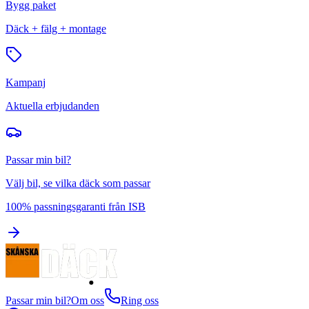
Bygg paket
Däck + fälg + montage
Kampanj
Aktuella erbjudanden
Passar min bil?
Välj bil, se vilka däck som passar
100% passningsgaranti från ISB
Passar min bil?
Om oss
Ring oss