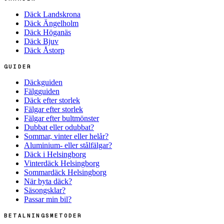
Däck Landskrona
Däck Ängelholm
Däck Höganäs
Däck Bjuv
Däck Åstorp
GUIDER
Däckguiden
Fälgguiden
Däck efter storlek
Fälgar efter storlek
Fälgar efter bultmönster
Dubbat eller odubbat?
Sommar, vinter eller helår?
Aluminium- eller stålfälgar?
Däck i Helsingborg
Vinterdäck Helsingborg
Sommardäck Helsingborg
När byta däck?
Säsongsklar?
Passar min bil?
BETALNINGSMETODER