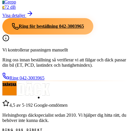
Grepp
B
72 dB
C
Visa detaljer
Ring för beställning
042-3003965
Vi kontrollerar passningen manuellt
Ring oss innan beställning så verifierar vi att fälgar och däck passar
din bil (ET, PCD, lastindex och hastighetsindex).
Ring
042-3003965
4,5
av 5
·
192
Google-omdömen
Helsingborgs däckspecialist sedan
2010
. Vi hjälper dig hitta rätt, du
behöver inte kunna däck.
RING OSS DIREKT