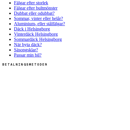
Fälgar efter storlek
Fälgar efter bultmönster
Dubbat eller odubbat?
Sommar, vinter eller helår?
Aluminium- eller stålfälgar?
Däck i Helsingborg
Vinterdäck Helsingborg
Sommardäck Helsingborg
När byta däck?
Säsongsklar?
Passar min bil?
BETALNINGSMETODER