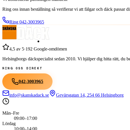
Ring oss innan beställning så verifierar vi att fälgar och däck passar 
Ring
042-3003965
4,5
av 5
·
192
Google-omdömen
Helsingborgs däckspecialist sedan
2010
. Vi hjälper dig hitta rätt, du
RING OSS DIREKT
042-3003965
info@skanskadack.se
Gevärsgatan 14
,
254 66
Helsingborg
Mån–Fre
09:00–17:00
Lördag
10:00–14:00