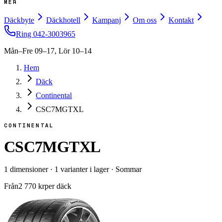
MER
Däckbyte
Däckhotell
Kampanj
Om oss
Kontakt
Ring
042-3003965
Mån–Fre 09–17, Lör 10–14
Hem
Däck
Continental
CSC7MGTXL
CONTINENTAL
CSC7MGTXL
1
dimensioner
·
1
varianter i lager
·
Sommar
Från
2 770
kr
per däck