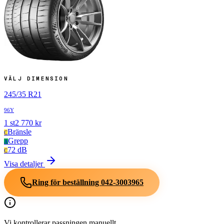
VÄLJ DIMENSION
245
/
35
R
21
96Y
1
st
2 770
kr
Bränsle
C
Grepp
A
72 dB
C
Visa detaljer
Ring för beställning
042-3003965
Vi kontrollerar passningen manuellt