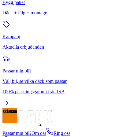
Bygg paket
Däck + fälg + montage
Kampanj
Aktuella erbjudanden
Passar min bil?
Välj bil, se vilka däck som passar
100% passningsgaranti från ISB
Passar min bil?
Om oss
Ring oss