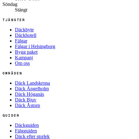
Söndag
Stängt
TJÄNSTER
Däckbyte
Däckhotell
Fälgar
Fälgar i Helsingborg
Bygg paket
Kampanj
Om oss
OMRÅDEN
Däck Landskrona
Däck Ängelholm
Däck Höganäs
Däck Bjuv
Däck Åstorp
GUIDER
Däckguiden
Fälgguiden
Däck efter storlek