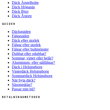
Däck Ängelholm
Däck Höganäs
Däck Bjuv
Däck Åstorp
GUIDER
Däckguiden
Fälgguiden
Däck efter storlek
Fälgar efter storlek
Fälgar efter bultmönster
Dubbat eller odubbat?
Sommar, vinter eller helår?
Aluminium- eller stålfälgar?
Däck i Helsingborg
Vinterdäck Helsingborg
Sommardäck Helsingborg
När byta däck?
Säsongsklar?
Passar min bil?
BETALNINGSMETODER