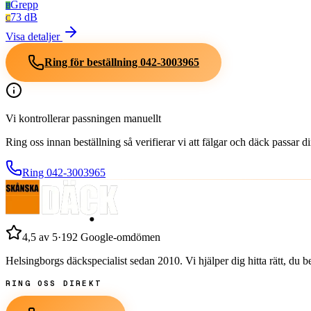
Grepp
B
73 dB
C
Visa detaljer
Ring för beställning
042-3003965
Vi kontrollerar passningen manuellt
Ring oss innan beställning så verifierar vi att fälgar och däck passar 
Ring
042-3003965
4,5
av 5
·
192
Google-omdömen
Helsingborgs däckspecialist sedan
2010
. Vi hjälper dig hitta rätt, du
RING OSS DIREKT