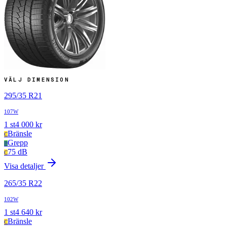
VÄLJ DIMENSION
295
/
35
R
21
107W
1
st
4 000
kr
Bränsle
C
Grepp
B
75 dB
C
Visa detaljer
265
/
35
R
22
102W
1
st
4 640
kr
Bränsle
C