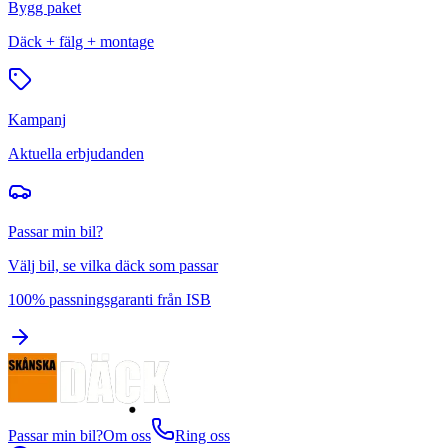
Bygg paket
Däck + fälg + montage
Kampanj
Aktuella erbjudanden
Passar min bil?
Välj bil, se vilka däck som passar
100% passningsgaranti från ISB
Passar min bil?
Om oss
Ring oss