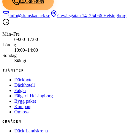
042-3003965
info@skanskadack.se
Gevärsgatan 14
,
254 66
Helsingborg
Mån–Fre
09:00–17:00
Lördag
10:00–14:00
Söndag
Stängt
TJÄNSTER
Däckbyte
Däckhotell
Fälgar
Fälgar i Helsingborg
Bygg paket
Kampanj
Om oss
OMRÅDEN
Däck Landskrona