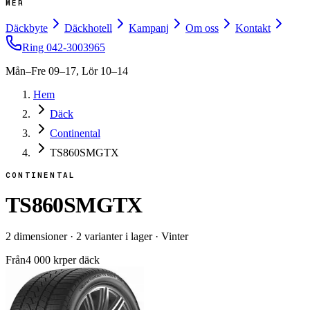
MER
Däckbyte
Däckhotell
Kampanj
Om oss
Kontakt
Ring
042-3003965
Mån–Fre 09–17, Lör 10–14
Hem
Däck
Continental
TS860SMGTX
CONTINENTAL
TS860SMGTX
2
dimensioner
·
2
varianter i lager
·
Vinter
Från
4 000
kr
per däck