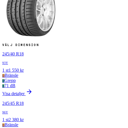
VÄLJ DIMENSION
245
/
40
R
18
93Y
1
st
1 550
kr
Bränsle
D
Grepp
B
71 dB
B
Visa detaljer
245
/
45
R
18
96Y
1
st
2 380
kr
Bränsle
D