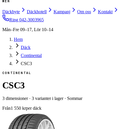
MER
Däckbyte
Däckhotell
Kampanj
Om oss
Kontakt
Ring
042-3003965
Mån–Fre 09–17, Lör 10–14
Hem
Däck
Continental
CSC3
CONTINENTAL
CSC3
3
dimensioner
·
3
varianter i lager
·
Sommar
Från
1 550
kr
per däck