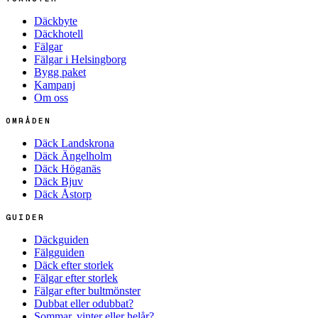
Däckbyte
Däckhotell
Fälgar
Fälgar i Helsingborg
Bygg paket
Kampanj
Om oss
OMRÅDEN
Däck Landskrona
Däck Ängelholm
Däck Höganäs
Däck Bjuv
Däck Åstorp
GUIDER
Däckguiden
Fälgguiden
Däck efter storlek
Fälgar efter storlek
Fälgar efter bultmönster
Dubbat eller odubbat?
Sommar, vinter eller helår?