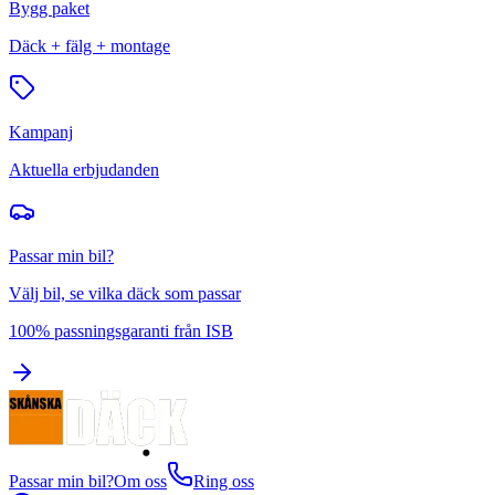
Bygg paket
Däck + fälg + montage
Kampanj
Aktuella erbjudanden
Passar min bil?
Välj bil, se vilka däck som passar
100% passningsgaranti från ISB
Passar min bil?
Om oss
Ring oss