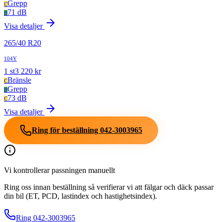
Grepp
C
71 dB
B
Visa detaljer
265
/
40
R
20
104Y
1
st
3 220
kr
Bränsle
C
Grepp
B
73 dB
C
Visa detaljer
Ring för beställning
042-3003965
Vi kontrollerar passningen manuellt
Ring oss innan beställning så verifierar vi att fälgar och däck passar
din bil (ET, PCD, lastindex och hastighetsindex).
Ring
042-3003965