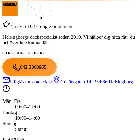
4,5
av 5
·
192
Google-omdömen
Helsingborgs däckspecialist sedan
2010
. Vi hjälper dig hitta rätt, du
behöver inte kunna däck.
RING OSS DIREKT
042-3003965
info@skanskadack.se
Gevärsgatan 14
,
254 66
Helsingborg
Mån–Fre
09:00–17:00
Lördag
10:00–14:00
Söndag
Stängt
TJÄNSTER