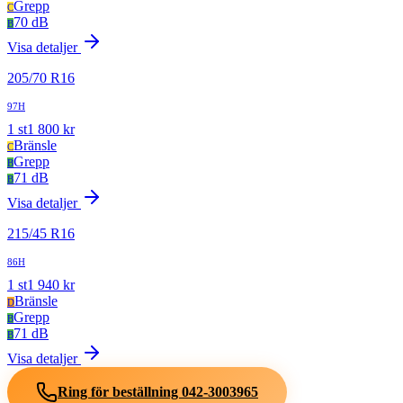
Grepp
C
70 dB
B
Visa detaljer
205
/
70
R
16
97H
1
st
1 800
kr
Bränsle
C
Grepp
B
71 dB
B
Visa detaljer
215
/
45
R
16
86H
1
st
1 940
kr
Bränsle
D
Grepp
B
71 dB
B
Visa detaljer
Ring för beställning
042-3003965