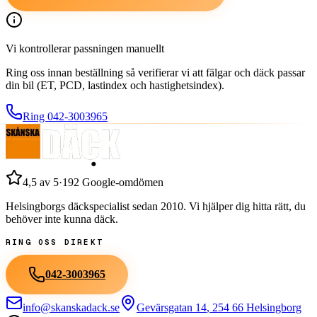
Vi kontrollerar passningen manuellt
Ring oss innan beställning så verifierar vi att fälgar och däck passar
din bil (ET, PCD, lastindex och hastighetsindex).
Ring
042-3003965
4,5
av 5
·
192
Google-omdömen
Helsingborgs däckspecialist sedan
2010
. Vi hjälper dig hitta rätt, du
behöver inte kunna däck.
RING OSS DIREKT
042-3003965
info@skanskadack.se
Gevärsgatan 14
,
254 66
Helsingborg