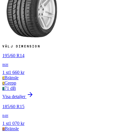
VÄLJ DIMENSION
195
/
60
R
14
86H
1
st
1 660
kr
Bränsle
C
Grepp
C
71 dB
B
Visa detaljer
185
/
60
R
15
84H
1
st
1 070
kr
Bränsle
D