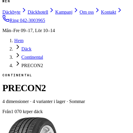
MER
Däckbyte
Däckhotell
Kampanj
Om oss
Kontakt
Ring
042-3003965
Mån–Fre 09–17, Lör 10–14
Hem
Däck
Continental
PRECON2
CONTINENTAL
PRECON2
4
dimensioner
·
4
varianter i lager
·
Sommar
Från
1 070
kr
per däck