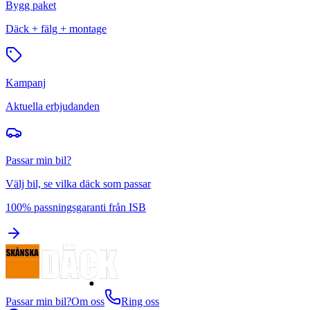
Bygg paket
Däck + fälg + montage
Kampanj
Aktuella erbjudanden
Passar min bil?
Välj bil, se vilka däck som passar
100% passningsgaranti från ISB
Passar min bil?
Om oss
Ring oss