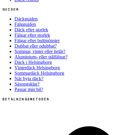
GUIDER
Däckguiden
Fälgguiden
Däck efter storlek
Fälgar efter storlek
Fälgar efter bultmönster
Dubbat eller odubbat?
Sommar, vinter eller helår?
Aluminium- eller stålfälgar?
Däck i Helsingborg
Vinterdäck Helsingborg
Sommardäck Helsingborg
När byta däck?
Säsongsklar?
Passar min bil?
BETALNINGSMETODER