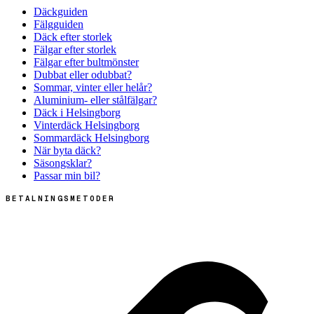
Däckguiden
Fälgguiden
Däck efter storlek
Fälgar efter storlek
Fälgar efter bultmönster
Dubbat eller odubbat?
Sommar, vinter eller helår?
Aluminium- eller stålfälgar?
Däck i Helsingborg
Vinterdäck Helsingborg
Sommardäck Helsingborg
När byta däck?
Säsongsklar?
Passar min bil?
BETALNINGSMETODER