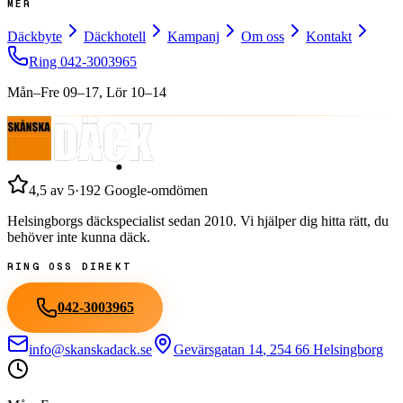
MER
Däckbyte
Däckhotell
Kampanj
Om oss
Kontakt
Ring
042-3003965
Mån–Fre 09–17, Lör 10–14
4,5
av 5
·
192
Google-omdömen
Helsingborgs däckspecialist sedan
2010
. Vi hjälper dig hitta rätt, du
behöver inte kunna däck.
RING OSS DIREKT
042-3003965
info@skanskadack.se
Gevärsgatan 14
,
254 66
Helsingborg