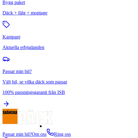
Bygg paket
Däck + fälg + montage
Kampanj
Aktuella erbjudanden
Passar min bil?
Välj bil, se vilka däck som passar
100% passningsgaranti från ISB
Passar min bil?
Om oss
Ring oss