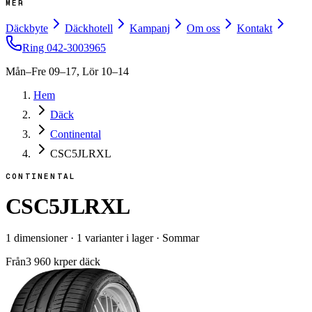
MER
Däckbyte
Däckhotell
Kampanj
Om oss
Kontakt
Ring
042-3003965
Mån–Fre 09–17, Lör 10–14
Hem
Däck
Continental
CSC5JLRXL
CONTINENTAL
CSC5JLRXL
1
dimensioner
·
1
varianter i lager
·
Sommar
Från
3 960
kr
per däck