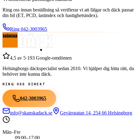
Ring oss innan beställning så verifierar vi att fälgar och däck passar
din bil (ET, PCD, lastindex och hastighetsindex).
Ring
042-3003965
4,5
av 5
·
193
Google-omdömen
Helsingborgs däckspecialist sedan
2010
. Vi hjälper dig hitta rätt, du
behöver inte kunna däck.
RING OSS DIREKT
042-3003965
info@skanskadack.se
Gevärsgatan 14
,
254 66
Helsingborg
Mån–Fre
09:00–17:00