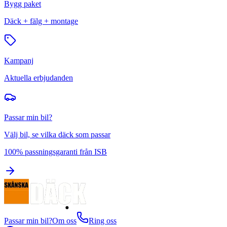
Bygg paket
Däck + fälg + montage
Kampanj
Aktuella erbjudanden
Passar min bil?
Välj bil, se vilka däck som passar
100% passningsgaranti från ISB
Passar min bil?
Om oss
Ring oss