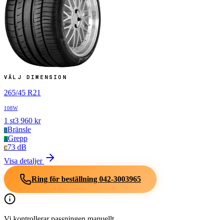
VÄLJ DIMENSION
265
/
45
R
21
108W
1
st
3 960
kr
Bränsle
B
Grepp
A
73 dB
C
Visa detaljer
Ring för beställning
042-3003965
Vi kontrollerar passningen manuellt