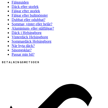
Fälgguiden
Däck efter storlek
Fälgar efter storlek
Fälgar efter bultmönster
Dubbat eller odubbat?
Sommar, vinter eller helår?
Aluminium- eller stålfälgar?
Däck i Helsingborg
Vinterdäck Helsingborg
Sommardäck Helsingborg
När byta däck?
Säsongsklar?
Passar min bil?
BETALNINGSMETODER