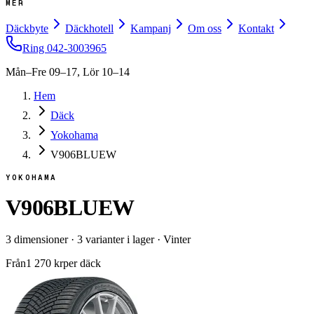
MER
Däckbyte
Däckhotell
Kampanj
Om oss
Kontakt
Ring
042-3003965
Mån–Fre 09–17, Lör 10–14
Hem
Däck
Yokohama
V906BLUEW
YOKOHAMA
V906BLUEW
3
dimensioner
·
3
varianter i lager
·
Vinter
Från
1 270
kr
per däck