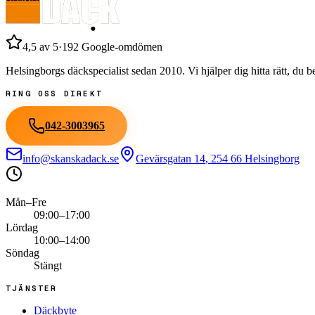
4,5
av 5
·
192
Google-omdömen
Helsingborgs däckspecialist sedan
2010
. Vi hjälper dig hitta rätt, du
RING OSS DIREKT
042-3003965
info@skanskadack.se
Gevärsgatan 14
,
254 66
Helsingborg
Mån–Fre
09:00–17:00
Lördag
10:00–14:00
Söndag
Stängt
TJÄNSTER
Däckbyte