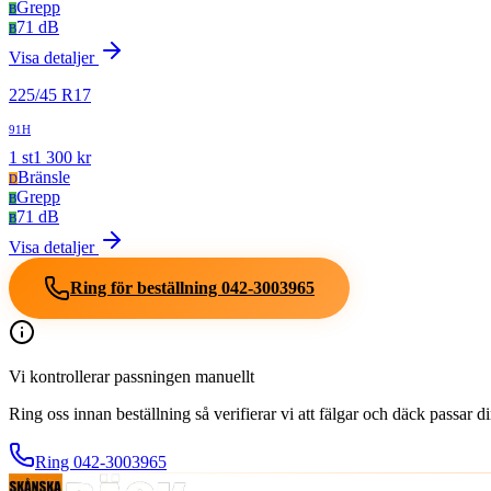
Grepp
B
71 dB
B
Visa detaljer
225
/
45
R
17
91H
1
st
1 300
kr
Bränsle
D
Grepp
B
71 dB
B
Visa detaljer
Ring för beställning
042-3003965
Vi kontrollerar passningen manuellt
Ring oss innan beställning så verifierar vi att fälgar och däck passar 
Ring
042-3003965