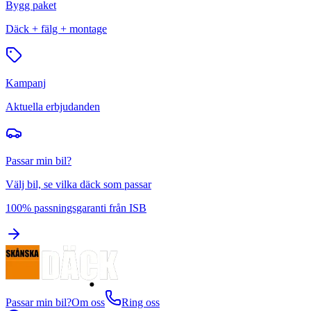
Bygg paket
Däck + fälg + montage
Kampanj
Aktuella erbjudanden
Passar min bil?
Välj bil, se vilka däck som passar
100% passningsgaranti från ISB
Passar min bil?
Om oss
Ring oss