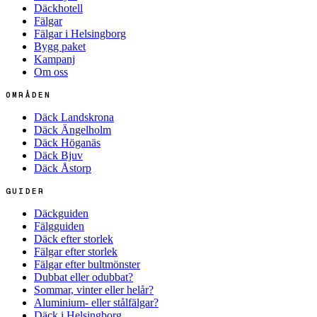
Däckhotell
Fälgar
Fälgar i Helsingborg
Bygg paket
Kampanj
Om oss
OMRÅDEN
Däck Landskrona
Däck Ängelholm
Däck Höganäs
Däck Bjuv
Däck Åstorp
GUIDER
Däckguiden
Fälgguiden
Däck efter storlek
Fälgar efter storlek
Fälgar efter bultmönster
Dubbat eller odubbat?
Sommar, vinter eller helår?
Aluminium- eller stålfälgar?
Däck i Helsingborg