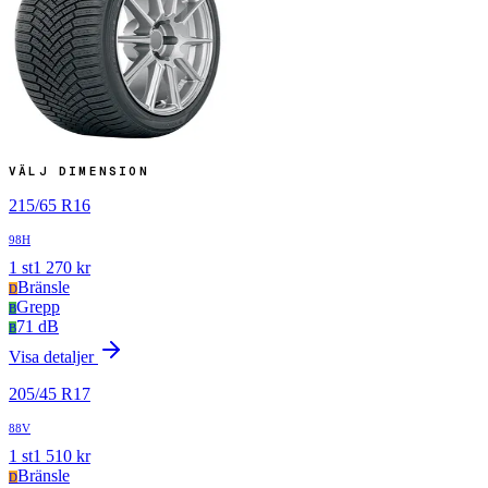
VÄLJ DIMENSION
215
/
65
R
16
98H
1
st
1 270
kr
Bränsle
D
Grepp
B
71 dB
B
Visa detaljer
205
/
45
R
17
88V
1
st
1 510
kr
Bränsle
D