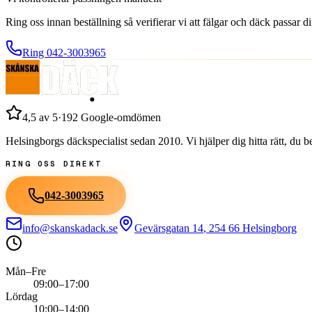
Ring oss innan beställning så verifierar vi att fälgar och däck passar 
Ring
042-3003965
4,5
av 5
·
192
Google-omdömen
Helsingborgs däckspecialist sedan
2010
. Vi hjälper dig hitta rätt, du
RING OSS DIREKT
042-3003965
info@skanskadack.se
Gevärsgatan 14
,
254 66
Helsingborg
Mån–Fre
09:00–17:00
Lördag
10:00–14:00