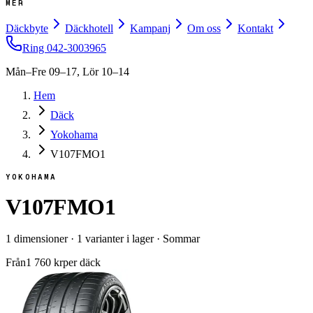
MER
Däckbyte
Däckhotell
Kampanj
Om oss
Kontakt
Ring
042-3003965
Mån–Fre 09–17, Lör 10–14
Hem
Däck
Yokohama
V107FMO1
YOKOHAMA
V107FMO1
1
dimensioner
·
1
varianter i lager
·
Sommar
Från
1 760
kr
per däck