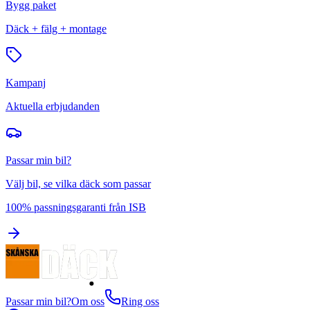
Bygg paket
Däck + fälg + montage
Kampanj
Aktuella erbjudanden
Passar min bil?
Välj bil, se vilka däck som passar
100% passningsgaranti från ISB
Passar min bil?
Om oss
Ring oss