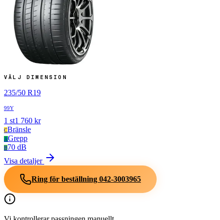
VÄLJ DIMENSION
235
/
50
R
19
99Y
1
st
1 760
kr
Bränsle
C
Grepp
A
70 dB
B
Visa detaljer
Ring för beställning
042-3003965
Vi kontrollerar passningen manuellt