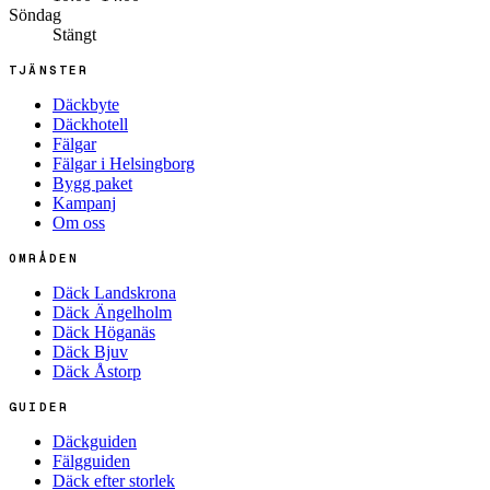
Söndag
Stängt
TJÄNSTER
Däckbyte
Däckhotell
Fälgar
Fälgar i Helsingborg
Bygg paket
Kampanj
Om oss
OMRÅDEN
Däck Landskrona
Däck Ängelholm
Däck Höganäs
Däck Bjuv
Däck Åstorp
GUIDER
Däckguiden
Fälgguiden
Däck efter storlek