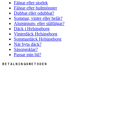
Fälgar efter storlek
Fälgar efter bultmönster
Dubbat eller odubbat?
Sommar, vinter eller helår?
Aluminium- eller stålfälgar?
Däck i Helsingborg
Vinterdäck Helsingborg
Sommardäck Helsingborg
När byta däck?
Säsongsklar?
Passar min bil?
BETALNINGSMETODER