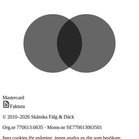
Mastercard
Faktura
©
2010
–
2026
Skånska Fälg & Däck
Org.nr
770613-0635
· Moms-nr
SE770613063501
Inga cookies för spårning, ingen analys av dig som besökare.