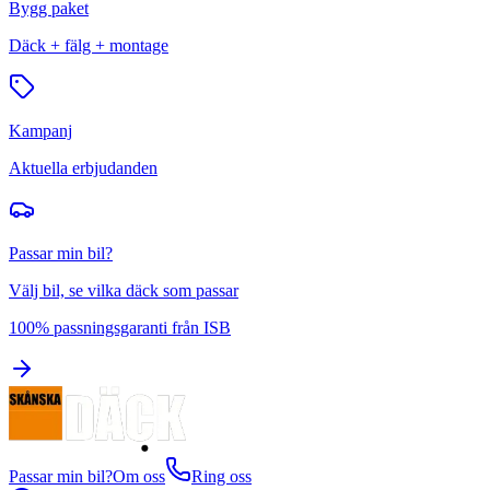
Bygg paket
Däck + fälg + montage
Kampanj
Aktuella erbjudanden
Passar min bil?
Välj bil, se vilka däck som passar
100% passningsgaranti från ISB
Passar min bil?
Om oss
Ring oss