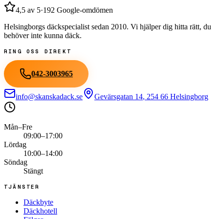
4,5
av 5
·
192
Google-omdömen
Helsingborgs däckspecialist sedan
2010
. Vi hjälper dig hitta rätt, du
behöver inte kunna däck.
RING OSS DIREKT
042-3003965
info@skanskadack.se
Gevärsgatan 14
,
254 66
Helsingborg
Mån–Fre
09:00–17:00
Lördag
10:00–14:00
Söndag
Stängt
TJÄNSTER
Däckbyte
Däckhotell