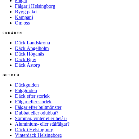
Fälgar
Fälgar i Helsingborg
Bygg paket
Kampanj
Om oss
OMRÅDEN
Däck Landskrona
Däck Ängelholm
Däck Höganäs
Däck Bjuv
Däck Åstorp
GUIDER
Däckguiden
Fälgguiden
Däck efter storlek
Fälgar efter storlek
Fälgar efter bultmönster
Dubbat eller odubbat?
Sommar, vinter eller helår?
Aluminium- eller stålfälgar?
Däck i Helsingborg
Vinterdäck Helsingborg