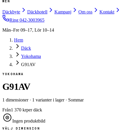
MER
Däckbyte
Däckhotell
Kampanj
Om oss
Kontakt
Ring
042-3003965
Mån–Fre 09–17, Lör 10–14
Hem
Däck
Yokohama
G91AV
YOKOHAMA
G91AV
1
dimensioner
·
1
varianter i lager
·
Sommar
Från
1 370
kr
per däck
Ingen produktbild
VÄLJ DIMENSION