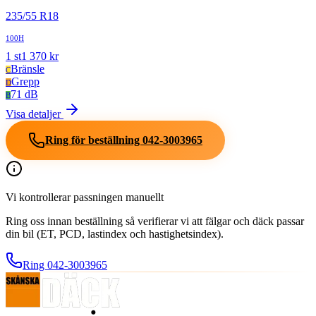
235
/
55
R
18
100H
1
st
1 370
kr
Bränsle
C
Grepp
D
71 dB
B
Visa detaljer
Ring för beställning
042-3003965
Vi kontrollerar passningen manuellt
Ring oss innan beställning så verifierar vi att fälgar och däck passar
din bil (ET, PCD, lastindex och hastighetsindex).
Ring
042-3003965