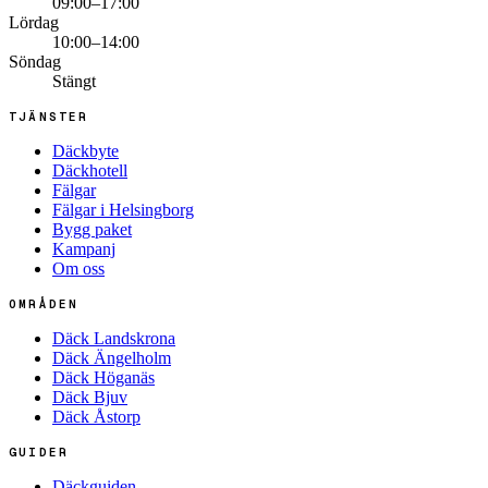
09:00–17:00
Lördag
10:00–14:00
Söndag
Stängt
TJÄNSTER
Däckbyte
Däckhotell
Fälgar
Fälgar i Helsingborg
Bygg paket
Kampanj
Om oss
OMRÅDEN
Däck Landskrona
Däck Ängelholm
Däck Höganäs
Däck Bjuv
Däck Åstorp
GUIDER
Däckguiden