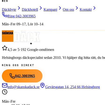
MER
Däckbyte
Däckhotell
Kampanj
Om oss
Kontakt
Ring
042-3003965
Mån–Fre 09–17, Lör 10–14
4,5
av 5
·
192
Google-omdömen
Helsingborgs däckspecialist sedan
2010
. Vi hjälper dig hitta rätt, du
RING OSS DIREKT
042-3003965
info@skanskadack.se
Gevärsgatan 14
,
254 66
Helsingborg
Mån–Fre