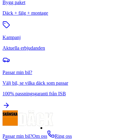
Bygg paket
Däck + fälg + montage
Kampanj
Aktuella erbjudanden
Passar min bil?
Välj bil, se vilka däck som passar
100% passningsgaranti från ISB
Passar min bil?
Om oss
Ring oss