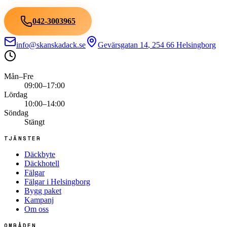
042-3003965
info@skanskadack.se
Gevärsgatan 14
,
254 66
Helsingborg
Mån–Fre
09:00–17:00
Lördag
10:00–14:00
Söndag
Stängt
TJÄNSTER
Däckbyte
Däckhotell
Fälgar
Fälgar i Helsingborg
Bygg paket
Kampanj
Om oss
OMRÅDEN