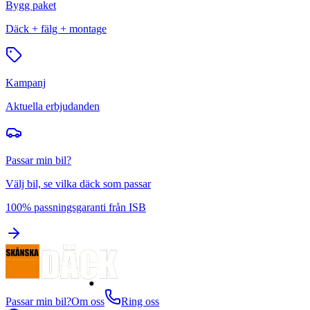
Bygg paket
Däck + fälg + montage
Kampanj
Aktuella erbjudanden
Passar min bil?
Välj bil, se vilka däck som passar
100% passningsgaranti från ISB
Passar min bil?
Om oss
Ring oss