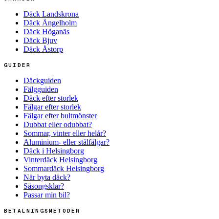
Däck Landskrona
Däck Ängelholm
Däck Höganäs
Däck Bjuv
Däck Åstorp
GUIDER
Däckguiden
Fälgguiden
Däck efter storlek
Fälgar efter storlek
Fälgar efter bultmönster
Dubbat eller odubbat?
Sommar, vinter eller helår?
Aluminium- eller stålfälgar?
Däck i Helsingborg
Vinterdäck Helsingborg
Sommardäck Helsingborg
När byta däck?
Säsongsklar?
Passar min bil?
BETALNINGSMETODER