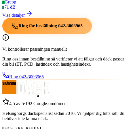
Grepp
A
71 dB
B
Visa detaljer
Ring för beställning
042-3003965
Vi kontrollerar passningen manuellt
Ring oss innan beställning så verifierar vi att fälgar och däck passar
din bil (ET, PCD, lastindex och hastighetsindex).
Ring
042-3003965
4,5
av 5
·
192
Google-omdömen
Helsingborgs däckspecialist sedan
2010
. Vi hjälper dig hitta rätt, du
behöver inte kunna däck.
RING OSS DIREKT