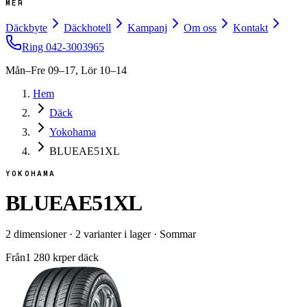
MER
Däckbyte
Däckhotell
Kampanj
Om oss
Kontakt
Ring
042-3003965
Mån–Fre 09–17, Lör 10–14
Hem
Däck
Yokohama
BLUEAE51XL
YOKOHAMA
BLUEAE51XL
2
dimensioner
·
2
varianter i lager
·
Sommar
Från
1 280
kr
per däck