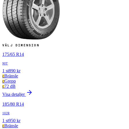
VÄLJ DIMENSION
175
/
65
R
14
90T
1
st
890
kr
Bränsle
C
Grepp
C
72 dB
C
Visa detaljer
185
/
80
R
14
102R
1
st
950
kr
Bränsle
C