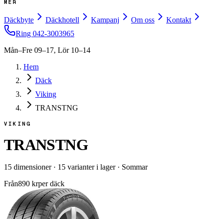
MER
Däckbyte
Däckhotell
Kampanj
Om oss
Kontakt
Ring
042-3003965
Mån–Fre 09–17, Lör 10–14
Hem
Däck
Viking
TRANSTNG
VIKING
TRANSTNG
15
dimensioner
·
15
varianter i lager
·
Sommar
Från
890
kr
per däck