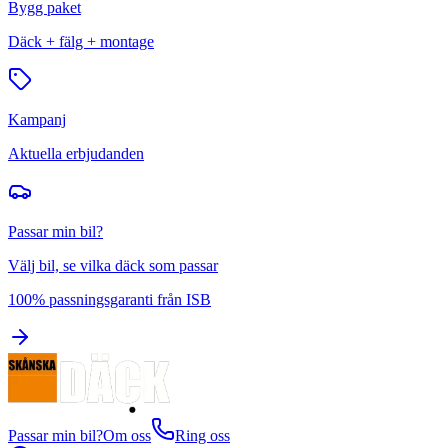
Bygg paket
Däck + fälg + montage
Kampanj
Aktuella erbjudanden
Passar min bil?
Välj bil, se vilka däck som passar
100% passningsgaranti från ISB
Passar min bil?
Om oss
Ring oss