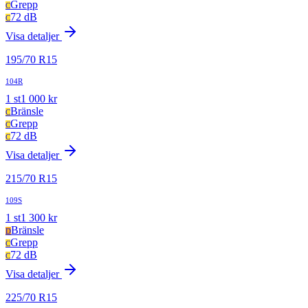
Grepp
C
72 dB
C
Visa detaljer
195
/
70
R
15
104R
1
st
1 000
kr
Bränsle
C
Grepp
C
72 dB
C
Visa detaljer
215
/
70
R
15
109S
1
st
1 300
kr
Bränsle
D
Grepp
C
72 dB
C
Visa detaljer
225
/
70
R
15