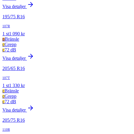
Visa detaljer
195
/
75
R
16
107R
1
st
1 090
kr
Bränsle
D
Grepp
C
72 dB
C
Visa detaljer
205
/
65
R
16
107T
1
st
1 330
kr
Bränsle
C
Grepp
C
72 dB
C
Visa detaljer
205
/
75
R
16
110R