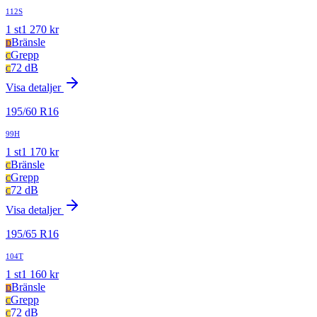
112S
1
st
1 270
kr
Bränsle
D
Grepp
C
72 dB
C
Visa detaljer
195
/
60
R
16
99H
1
st
1 170
kr
Bränsle
C
Grepp
C
72 dB
C
Visa detaljer
195
/
65
R
16
104T
1
st
1 160
kr
Bränsle
D
Grepp
C
72 dB
C