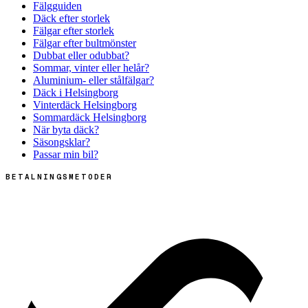
Fälgguiden
Däck efter storlek
Fälgar efter storlek
Fälgar efter bultmönster
Dubbat eller odubbat?
Sommar, vinter eller helår?
Aluminium- eller stålfälgar?
Däck i Helsingborg
Vinterdäck Helsingborg
Sommardäck Helsingborg
När byta däck?
Säsongsklar?
Passar min bil?
BETALNINGSMETODER