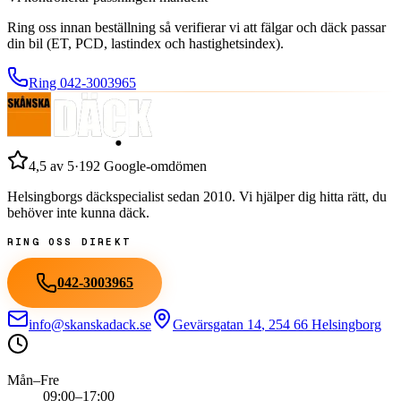
Ring oss innan beställning så verifierar vi att fälgar och däck passar
din bil (ET, PCD, lastindex och hastighetsindex).
Ring
042-3003965
4,5
av 5
·
192
Google-omdömen
Helsingborgs däckspecialist sedan
2010
. Vi hjälper dig hitta rätt, du
behöver inte kunna däck.
RING OSS DIREKT
042-3003965
info@skanskadack.se
Gevärsgatan 14
,
254 66
Helsingborg
Mån–Fre
09:00–17:00