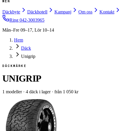
MER
Däckbyte
Däckhotell
Kampanj
Om oss
Kontakt
Ring
042-3003965
Mån–Fre 09–17, Lör 10–14
Hem
Däck
Unigrip
DÄCKMÄRKE
UNIGRIP
1
modeller
·
4
däck i lager
·
från
1 050
kr