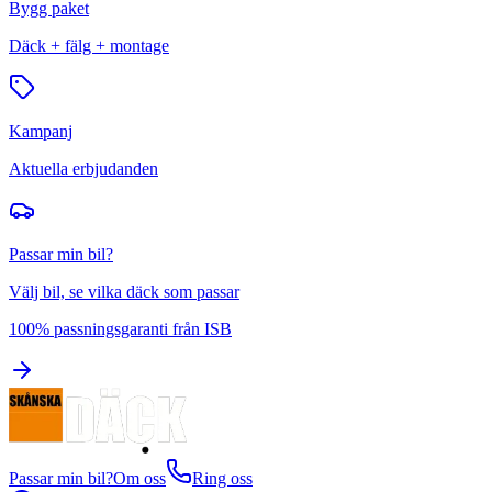
Bygg paket
Däck + fälg + montage
Kampanj
Aktuella erbjudanden
Passar min bil?
Välj bil, se vilka däck som passar
100% passningsgaranti från ISB
Passar min bil?
Om oss
Ring oss