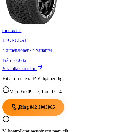
UNIGRIP
LFORCEAT
4
dimensioner ·
4
varianter
Från
1 050
kr
Visa alla storlekar
Hittar du inte rätt? Vi hjälper dig.
Mån–Fre 09–17, Lör 10–14
Ring
042-3003965
Vi kontrollerar passningen manuellt