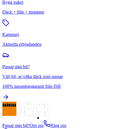
Bygg paket
Däck + fälg + montage
Kampanj
Aktuella erbjudanden
Passar min bil?
Välj bil, se vilka däck som passar
100% passningsgaranti från ISB
Passar min bil?
Om oss
Ring oss