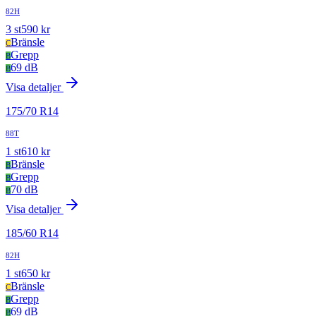
82H
3
st
590
kr
Bränsle
C
Grepp
B
69 dB
B
Visa detaljer
175
/
70
R
14
88T
1
st
610
kr
Bränsle
B
Grepp
B
70 dB
B
Visa detaljer
185
/
60
R
14
82H
1
st
650
kr
Bränsle
C
Grepp
B
69 dB
B