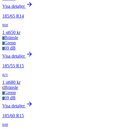
Visa detaljer
185
/
65
R
14
86H
1
st
650
kr
Bränsle
B
Grepp
B
69 dB
B
Visa detaljer
185
/
55
R
15
82V
1
st
680
kr
Bränsle
C
Grepp
B
69 dB
B
Visa detaljer
185
/
60
R
15
84H