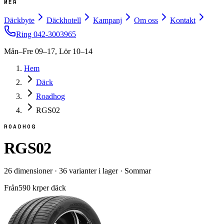
MER
Däckbyte
Däckhotell
Kampanj
Om oss
Kontakt
Ring
042-3003965
Mån–Fre 09–17, Lör 10–14
Hem
Däck
Roadhog
RGS02
ROADHOG
RGS02
26
dimensioner
·
36
varianter i lager
·
Sommar
Från
590
kr
per däck