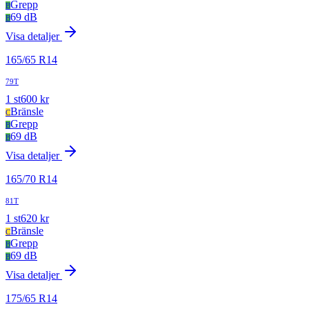
Grepp
B
69 dB
B
Visa detaljer
165
/
65
R
14
79T
1
st
600
kr
Bränsle
C
Grepp
B
69 dB
B
Visa detaljer
165
/
70
R
14
81T
1
st
620
kr
Bränsle
C
Grepp
B
69 dB
B
Visa detaljer
175
/
65
R
14