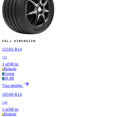
VÄLJ DIMENSION
155
/
65
R
14
75T
1
st
590
kr
Bränsle
C
Grepp
B
69 dB
B
Visa detaljer
165
/
60
R
14
75H
1
st
590
kr
Bränsle
C