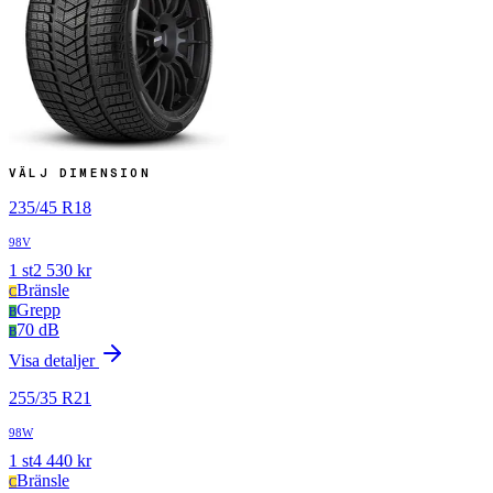
VÄLJ DIMENSION
235
/
45
R
18
98V
1
st
2 530
kr
Bränsle
C
Grepp
B
70 dB
B
Visa detaljer
255
/
35
R
21
98W
1
st
4 440
kr
Bränsle
C