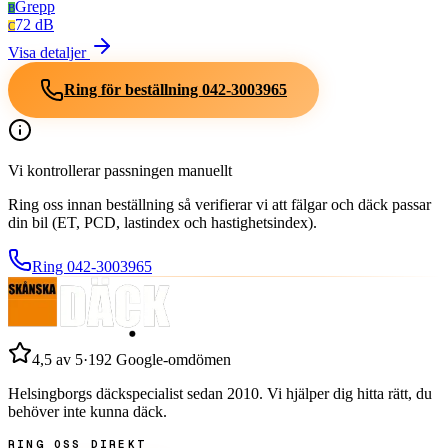
Grepp
B
72 dB
C
Visa detaljer
Ring för beställning
042-3003965
Vi kontrollerar passningen manuellt
Ring oss innan beställning så verifierar vi att fälgar och däck passar
din bil (ET, PCD, lastindex och hastighetsindex).
Ring
042-3003965
4,5
av 5
·
192
Google-omdömen
Helsingborgs däckspecialist sedan
2010
. Vi hjälper dig hitta rätt, du
behöver inte kunna däck.
RING OSS DIREKT