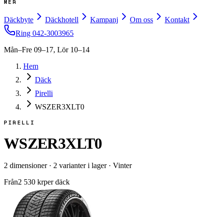
MER
Däckbyte
Däckhotell
Kampanj
Om oss
Kontakt
Ring
042-3003965
Mån–Fre 09–17, Lör 10–14
Hem
Däck
Pirelli
WSZER3XLT0
PIRELLI
WSZER3XLT0
2
dimensioner
·
2
varianter i lager
·
Vinter
Från
2 530
kr
per däck