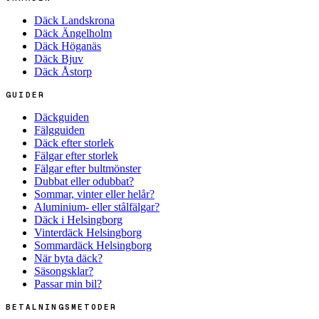
Däck Landskrona
Däck Ängelholm
Däck Höganäs
Däck Bjuv
Däck Åstorp
GUIDER
Däckguiden
Fälgguiden
Däck efter storlek
Fälgar efter storlek
Fälgar efter bultmönster
Dubbat eller odubbat?
Sommar, vinter eller helår?
Aluminium- eller stålfälgar?
Däck i Helsingborg
Vinterdäck Helsingborg
Sommardäck Helsingborg
När byta däck?
Säsongsklar?
Passar min bil?
BETALNINGSMETODER