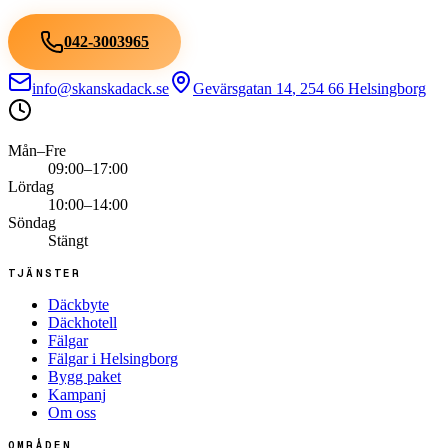
042-3003965
info@skanskadack.se
Gevärsgatan 14
,
254 66
Helsingborg
Mån–Fre
09:00–17:00
Lördag
10:00–14:00
Söndag
Stängt
TJÄNSTER
Däckbyte
Däckhotell
Fälgar
Fälgar i Helsingborg
Bygg paket
Kampanj
Om oss
OMRÅDEN