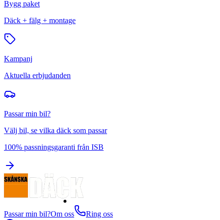
Bygg paket
Däck + fälg + montage
Kampanj
Aktuella erbjudanden
Passar min bil?
Välj bil, se vilka däck som passar
100% passningsgaranti från ISB
Passar min bil?
Om oss
Ring oss