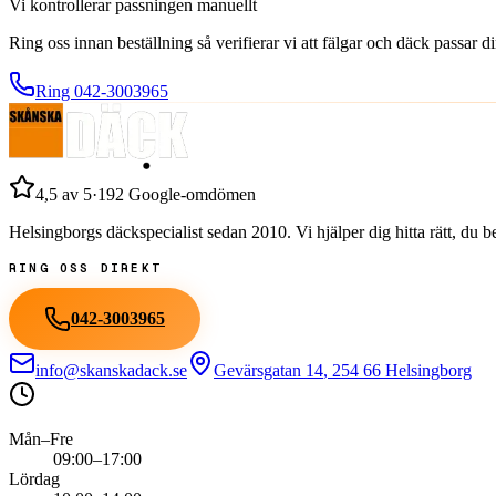
Vi kontrollerar passningen manuellt
Ring oss innan beställning så verifierar vi att fälgar och däck passar 
Ring
042-3003965
4,5
av 5
·
192
Google-omdömen
Helsingborgs däckspecialist sedan
2010
. Vi hjälper dig hitta rätt, du
RING OSS DIREKT
042-3003965
info@skanskadack.se
Gevärsgatan 14
,
254 66
Helsingborg
Mån–Fre
09:00–17:00
Lördag