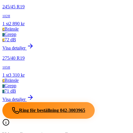
245
/
45
R
19
102H
1
st
2 890
kr
Bränsle
C
Grepp
B
72 dB
C
Visa detaljer
275
/
40
R
19
105H
1
st
3 310
kr
Bränsle
C
Grepp
B
71 dB
B
Visa detaljer
Ring för beställning
042-3003965