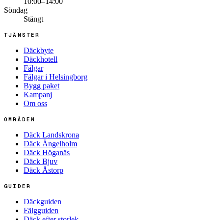
10:00–14:00
Söndag
Stängt
TJÄNSTER
Däckbyte
Däckhotell
Fälgar
Fälgar i Helsingborg
Bygg paket
Kampanj
Om oss
OMRÅDEN
Däck Landskrona
Däck Ängelholm
Däck Höganäs
Däck Bjuv
Däck Åstorp
GUIDER
Däckguiden
Fälgguiden
Däck efter storlek