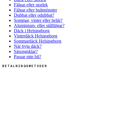
Fälgar efter storlek
Fälgar efter bultmönster
Dubbat eller odubbat?
Sommar, vinter eller helår?
Aluminium- eller stålfälgar?
Däck i Helsingborg
Vinterdäck Helsingborg
Sommardäck Helsingborg
När byta däck?
Säsongsklar?
Passar min bil?
BETALNINGSMETODER