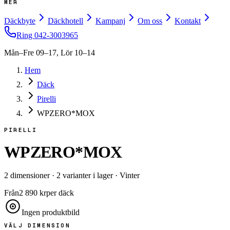
MER
Däckbyte
Däckhotell
Kampanj
Om oss
Kontakt
Ring
042-3003965
Mån–Fre 09–17, Lör 10–14
Hem
Däck
Pirelli
WPZERO*MOX
PIRELLI
WPZERO*MOX
2
dimensioner
·
2
varianter i lager
·
Vinter
Från
2 890
kr
per däck
Ingen produktbild
VÄLJ DIMENSION