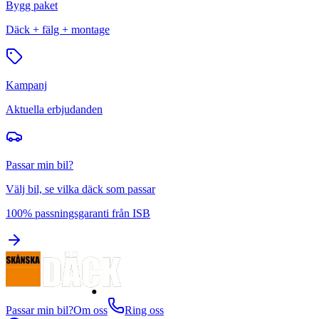
Bygg paket
Däck + fälg + montage
Kampanj
Aktuella erbjudanden
Passar min bil?
Välj bil, se vilka däck som passar
100% passningsgaranti från ISB
Passar min bil?
Om oss
Ring oss