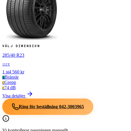
VÄLJ DIMENSION
285
/
40
R
23
111Y
1
st
4 560
kr
Bränsle
A
Grepp
C
74 dB
C
Visa detaljer
Ring för beställning
042-3003965
Vi kontrollerar passningen manuellt