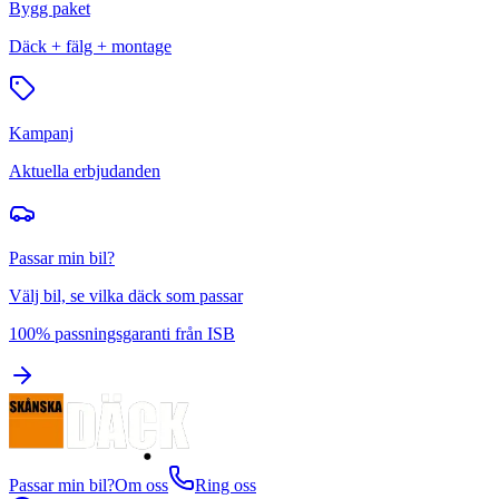
Bygg paket
Däck + fälg + montage
Kampanj
Aktuella erbjudanden
Passar min bil?
Välj bil, se vilka däck som passar
100% passningsgaranti från ISB
Passar min bil?
Om oss
Ring oss