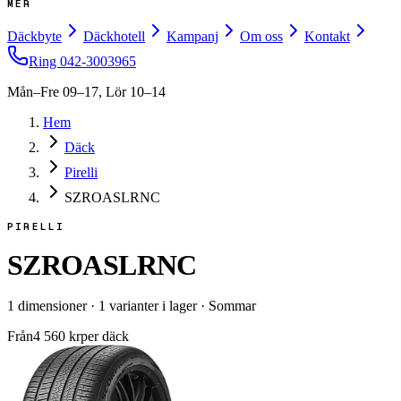
MER
Däckbyte
Däckhotell
Kampanj
Om oss
Kontakt
Ring
042-3003965
Mån–Fre 09–17, Lör 10–14
Hem
Däck
Pirelli
SZROASLRNC
PIRELLI
SZROASLRNC
1
dimensioner
·
1
varianter i lager
·
Sommar
Från
4 560
kr
per däck