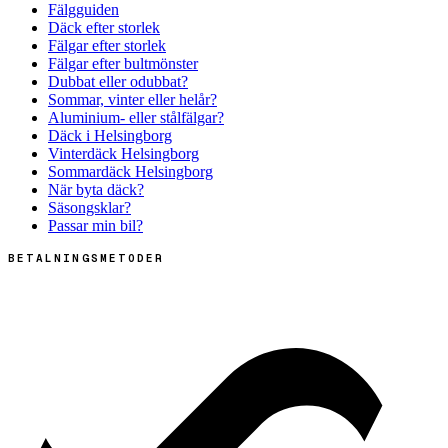
Fälgguiden
Däck efter storlek
Fälgar efter storlek
Fälgar efter bultmönster
Dubbat eller odubbat?
Sommar, vinter eller helår?
Aluminium- eller stålfälgar?
Däck i Helsingborg
Vinterdäck Helsingborg
Sommardäck Helsingborg
När byta däck?
Säsongsklar?
Passar min bil?
BETALNINGSMETODER