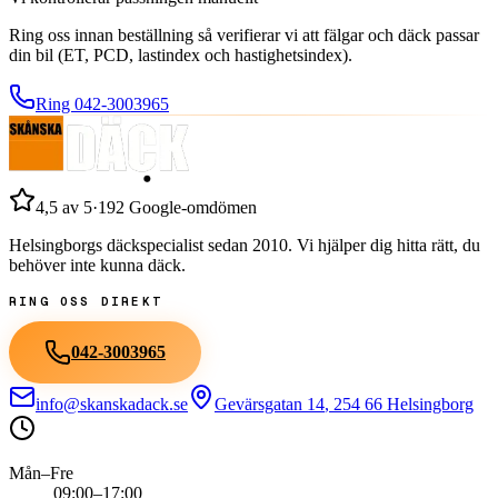
Ring oss innan beställning så verifierar vi att fälgar och däck passar
din bil (ET, PCD, lastindex och hastighetsindex).
Ring
042-3003965
4,5
av 5
·
192
Google-omdömen
Helsingborgs däckspecialist sedan
2010
. Vi hjälper dig hitta rätt, du
behöver inte kunna däck.
RING OSS DIREKT
042-3003965
info@skanskadack.se
Gevärsgatan 14
,
254 66
Helsingborg
Mån–Fre
09:00–17:00