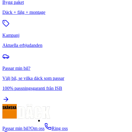
Bygg paket
Däck + fälg + montage
Kampanj
Aktuella erbjudanden
Passar min bil?
Välj bil, se vilka däck som passar
100% passningsgaranti från ISB
Passar min bil?
Om oss
Ring oss