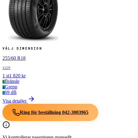
VÄLJ DIMENSION
255
/
60
R
18
112V
1
st
1 820
kr
Bränsle
B
Grepp
A
69 dB
B
Visa detaljer
Ring för beställning
042-3003965
Vi kontrollerar passningen manuellt