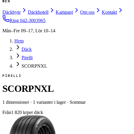
MER
Däckbyte
Däckhotell
Kampanj
Om oss
Kontakt
Ring
042-3003965
Mån–Fre 09–17, Lör 10–14
Hem
Däck
Pirelli
SCORPNXL
PIRELLI
SCORPNXL
1
dimensioner
·
1
varianter i lager
·
Sommar
Från
1 820
kr
per däck