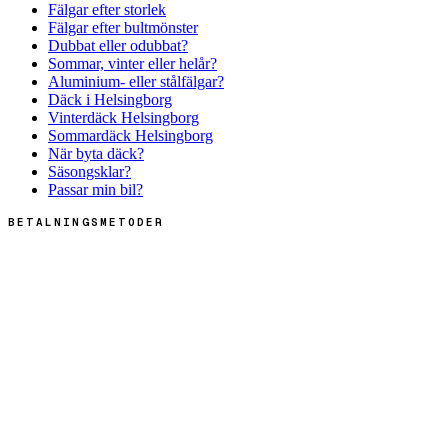
Fälgar efter storlek
Fälgar efter bultmönster
Dubbat eller odubbat?
Sommar, vinter eller helår?
Aluminium- eller stålfälgar?
Däck i Helsingborg
Vinterdäck Helsingborg
Sommardäck Helsingborg
När byta däck?
Säsongsklar?
Passar min bil?
BETALNINGSMETODER