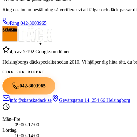
Ring oss innan beställning så verifierar vi att fälgar och däck passar 
Ring
042-3003965
4,5
av 5
·
192
Google-omdömen
Helsingborgs däckspecialist sedan
2010
. Vi hjälper dig hitta rätt, du
RING OSS DIREKT
042-3003965
info@skanskadack.se
Gevärsgatan 14
,
254 66
Helsingborg
Mån–Fre
09:00–17:00
Lördag
10:00–14:00