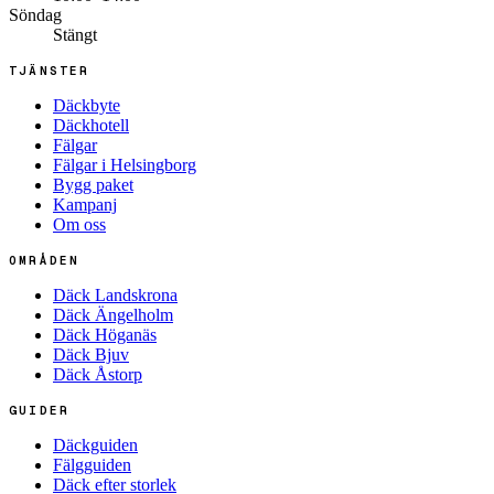
Söndag
Stängt
TJÄNSTER
Däckbyte
Däckhotell
Fälgar
Fälgar i Helsingborg
Bygg paket
Kampanj
Om oss
OMRÅDEN
Däck Landskrona
Däck Ängelholm
Däck Höganäs
Däck Bjuv
Däck Åstorp
GUIDER
Däckguiden
Fälgguiden
Däck efter storlek