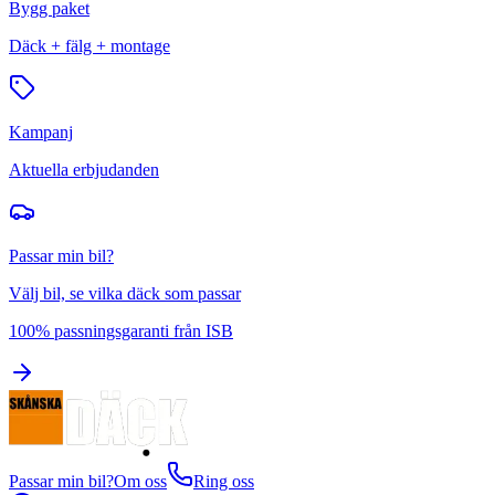
Bygg paket
Däck + fälg + montage
Kampanj
Aktuella erbjudanden
Passar min bil?
Välj bil, se vilka däck som passar
100% passningsgaranti från ISB
Passar min bil?
Om oss
Ring oss