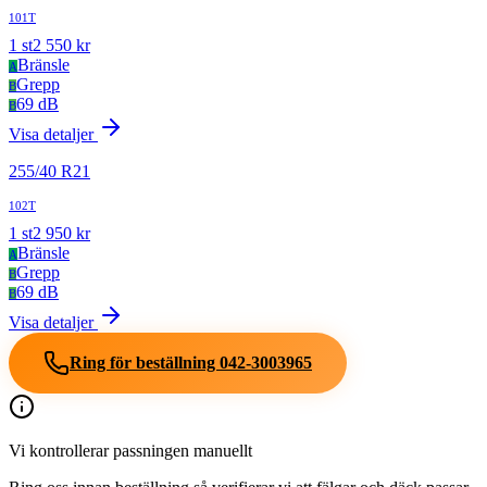
101T
1
st
2 550
kr
Bränsle
A
Grepp
B
69 dB
B
Visa detaljer
255
/
40
R
21
102T
1
st
2 950
kr
Bränsle
A
Grepp
B
69 dB
B
Visa detaljer
Ring för beställning
042-3003965
Vi kontrollerar passningen manuellt