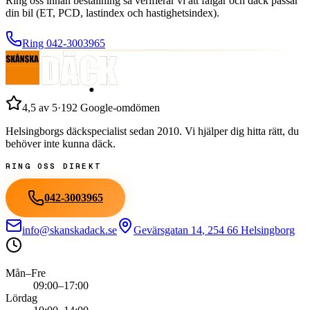
Ring oss innan beställning så verifierar vi att fälgar och däck passar
din bil (ET, PCD, lastindex och hastighetsindex).
Ring
042-3003965
4,5
av 5
·
192
Google-omdömen
Helsingborgs däckspecialist sedan
2010
. Vi hjälper dig hitta rätt, du
behöver inte kunna däck.
RING OSS DIREKT
042-3003965
info@skanskadack.se
Gevärsgatan 14
,
254 66
Helsingborg
Mån–Fre
09:00–17:00
Lördag