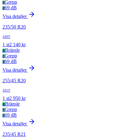
Grepp
B
69 dB
B
Visa detaljer
235
/
50
R
20
100T
1
st
2 140
kr
Bränsle
A
Grepp
B
69 dB
B
Visa detaljer
255
/
45
R
20
101T
1
st
2 950
kr
Bränsle
A
Grepp
B
69 dB
B
Visa detaljer
235
/
45
R
21