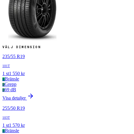
VÄLJ DIMENSION
235
/
55
R
19
101T
1
st
1 550
kr
Bränsle
A
Grepp
B
69 dB
B
Visa detaljer
255
/
50
R
19
103T
1
st
1 570
kr
Bränsle
A