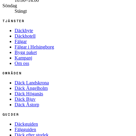
10:00–14:00
Söndag
Stängt
TJÄNSTER
Däckbyte
Däckhotell
Fälgar
Fälgar i Helsingborg
Bygg paket
Kampanj
Om oss
OMRÅDEN
Däck Landskrona
Däck Ängelholm
Däck Höganäs
Däck Bjuv
Däck Åstorp
GUIDER
Däckguiden
Fälgguiden
Däck efter storlek