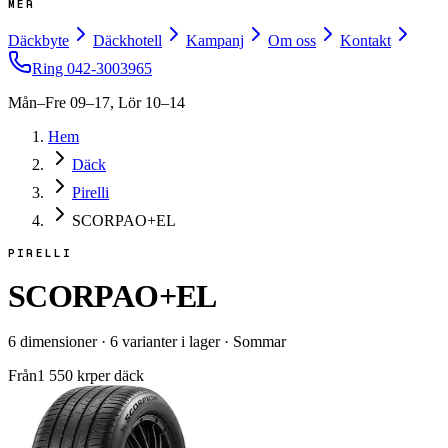
MER
Däckbyte
Däckhotell
Kampanj
Om oss
Kontakt
Ring
042-3003965
Mån–Fre 09–17, Lör 10–14
Hem
Däck
Pirelli
SCORPAO+EL
PIRELLI
SCORPAO+EL
6
dimensioner
·
6
varianter i lager
·
Sommar
Från
1 550
kr
per däck