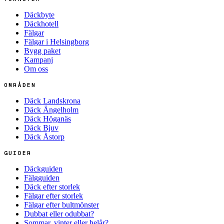
Däckbyte
Däckhotell
Fälgar
Fälgar i Helsingborg
Bygg paket
Kampanj
Om oss
OMRÅDEN
Däck Landskrona
Däck Ängelholm
Däck Höganäs
Däck Bjuv
Däck Åstorp
GUIDER
Däckguiden
Fälgguiden
Däck efter storlek
Fälgar efter storlek
Fälgar efter bultmönster
Dubbat eller odubbat?
Sommar, vinter eller helår?