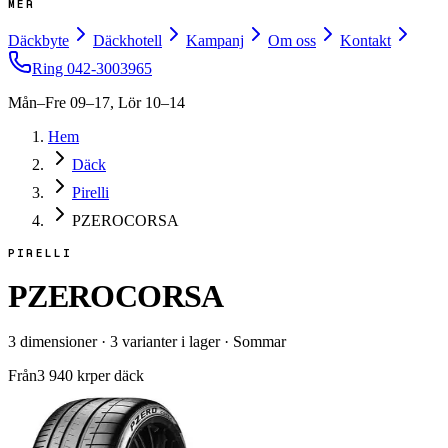
MER
Däckbyte
Däckhotell
Kampanj
Om oss
Kontakt
Ring
042-3003965
Mån–Fre 09–17, Lör 10–14
Hem
Däck
Pirelli
PZEROCORSA
PIRELLI
PZEROCORSA
3
dimensioner
·
3
varianter i lager
·
Sommar
Från
3 940
kr
per däck