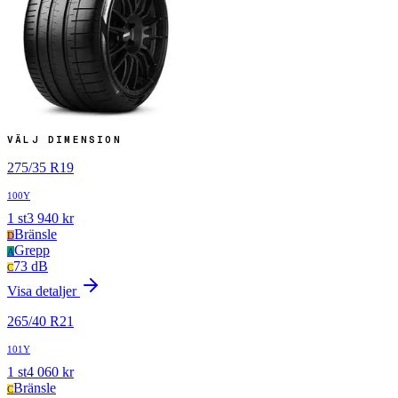
VÄLJ DIMENSION
275
/
35
R
19
100Y
1
st
3 940
kr
Bränsle
D
Grepp
A
73 dB
C
Visa detaljer
265
/
40
R
21
101Y
1
st
4 060
kr
Bränsle
C