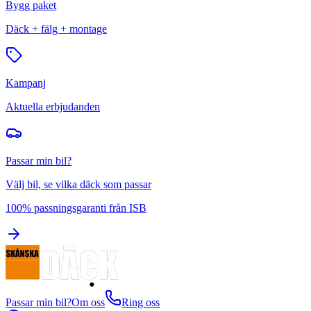
Bygg paket
Däck + fälg + montage
Kampanj
Aktuella erbjudanden
Passar min bil?
Välj bil, se vilka däck som passar
100% passningsgaranti från ISB
Passar min bil?
Om oss
Ring oss