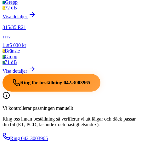
Grepp
A
72 dB
C
Visa detaljer
315
/
35
R
21
111Y
1
st
5 030
kr
Bränsle
C
Grepp
B
71 dB
B
Visa detaljer
Ring för beställning
042-3003965
Vi kontrollerar passningen manuellt
Ring oss innan beställning så verifierar vi att fälgar och däck passar
din bil (ET, PCD, lastindex och hastighetsindex).
Ring
042-3003965