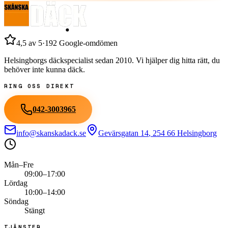
4,5
av 5
·
192
Google-omdömen
Helsingborgs däckspecialist sedan
2010
. Vi hjälper dig hitta rätt, du
behöver inte kunna däck.
RING OSS DIREKT
042-3003965
info@skanskadack.se
Gevärsgatan 14
,
254 66
Helsingborg
Mån–Fre
09:00–17:00
Lördag
10:00–14:00
Söndag
Stängt
TJÄNSTER