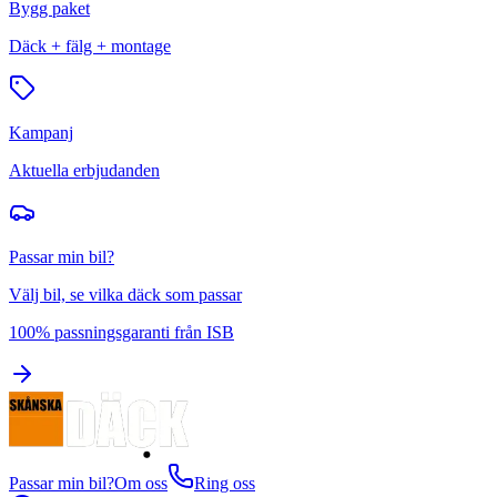
Bygg paket
Däck + fälg + montage
Kampanj
Aktuella erbjudanden
Passar min bil?
Välj bil, se vilka däck som passar
100% passningsgaranti från ISB
Passar min bil?
Om oss
Ring oss