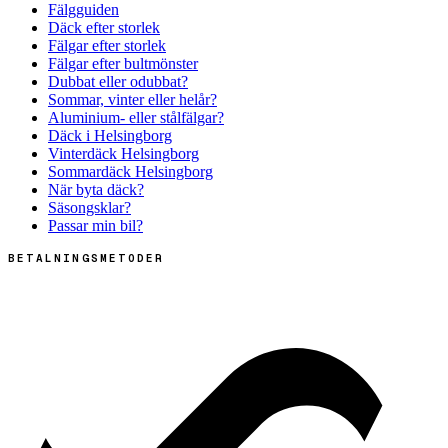
Fälgguiden
Däck efter storlek
Fälgar efter storlek
Fälgar efter bultmönster
Dubbat eller odubbat?
Sommar, vinter eller helår?
Aluminium- eller stålfälgar?
Däck i Helsingborg
Vinterdäck Helsingborg
Sommardäck Helsingborg
När byta däck?
Säsongsklar?
Passar min bil?
BETALNINGSMETODER