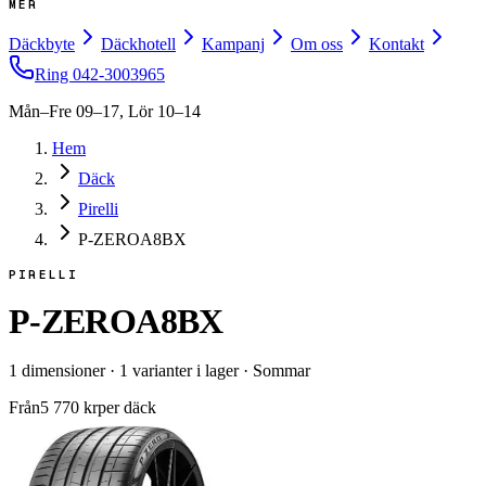
MER
Däckbyte
Däckhotell
Kampanj
Om oss
Kontakt
Ring
042-3003965
Mån–Fre 09–17, Lör 10–14
Hem
Däck
Pirelli
P-ZEROA8BX
PIRELLI
P-ZEROA8BX
1
dimensioner
·
1
varianter i lager
·
Sommar
Från
5 770
kr
per däck