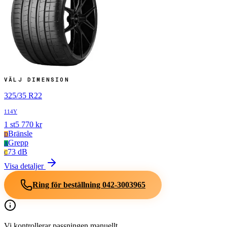
VÄLJ DIMENSION
325
/
35
R
22
114Y
1
st
5 770
kr
Bränsle
D
Grepp
A
73 dB
C
Visa detaljer
Ring för beställning
042-3003965
Vi kontrollerar passningen manuellt