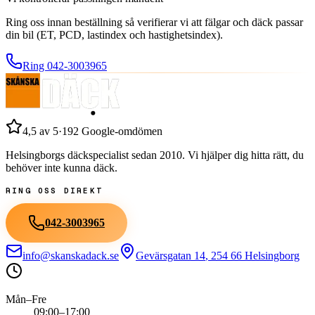
Ring oss innan beställning så verifierar vi att fälgar och däck passar
din bil (ET, PCD, lastindex och hastighetsindex).
Ring
042-3003965
4,5
av 5
·
192
Google-omdömen
Helsingborgs däckspecialist sedan
2010
. Vi hjälper dig hitta rätt, du
behöver inte kunna däck.
RING OSS DIREKT
042-3003965
info@skanskadack.se
Gevärsgatan 14
,
254 66
Helsingborg
Mån–Fre
09:00–17:00