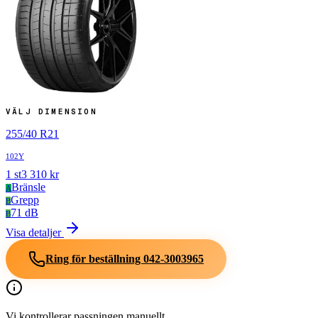
VÄLJ DIMENSION
255
/
40
R
21
102Y
1
st
3 310
kr
Bränsle
A
Grepp
B
71 dB
B
Visa detaljer
Ring för beställning
042-3003965
Vi kontrollerar passningen manuellt