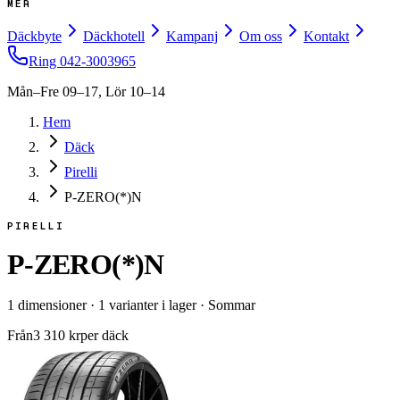
MER
Däckbyte
Däckhotell
Kampanj
Om oss
Kontakt
Ring
042-3003965
Mån–Fre 09–17, Lör 10–14
Hem
Däck
Pirelli
P-ZERO(*)N
PIRELLI
P-ZERO(*)N
1
dimensioner
·
1
varianter i lager
·
Sommar
Från
3 310
kr
per däck