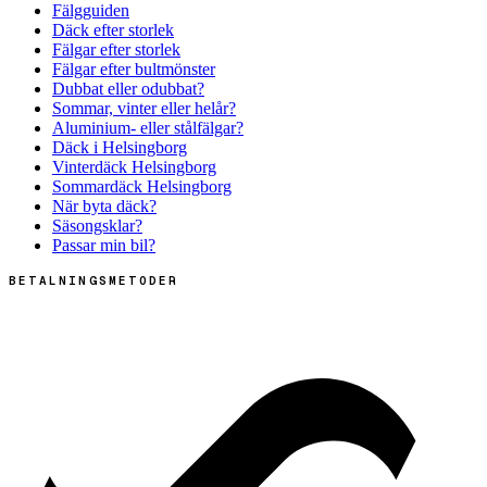
Fälgguiden
Däck efter storlek
Fälgar efter storlek
Fälgar efter bultmönster
Dubbat eller odubbat?
Sommar, vinter eller helår?
Aluminium- eller stålfälgar?
Däck i Helsingborg
Vinterdäck Helsingborg
Sommardäck Helsingborg
När byta däck?
Säsongsklar?
Passar min bil?
BETALNINGSMETODER