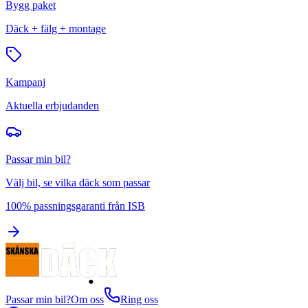
Bygg paket
Däck + fälg + montage
Kampanj
Aktuella erbjudanden
Passar min bil?
Välj bil, se vilka däck som passar
100% passningsgaranti från ISB
Passar min bil?
Om oss
Ring oss