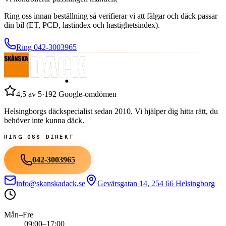
Ring oss innan beställning så verifierar vi att fälgar och däck passar
din bil (ET, PCD, lastindex och hastighetsindex).
Ring
042-3003965
4,5
av 5
·
192
Google-omdömen
Helsingborgs däckspecialist sedan
2010
. Vi hjälper dig hitta rätt, du
behöver inte kunna däck.
RING OSS DIREKT
042-3003965
info@skanskadack.se
Gevärsgatan 14
,
254 66
Helsingborg
Mån–Fre
09:00–17:00