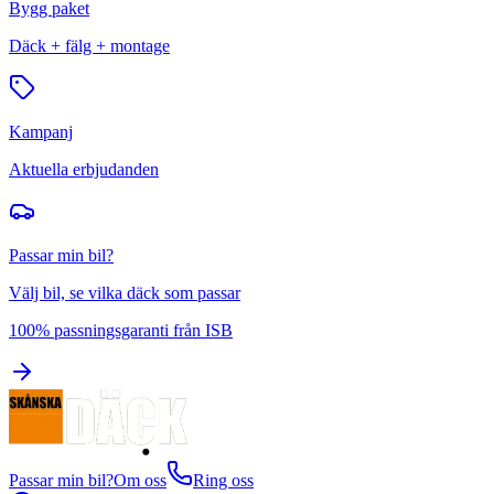
Bygg paket
Däck + fälg + montage
Kampanj
Aktuella erbjudanden
Passar min bil?
Välj bil, se vilka däck som passar
100% passningsgaranti från ISB
Passar min bil?
Om oss
Ring oss