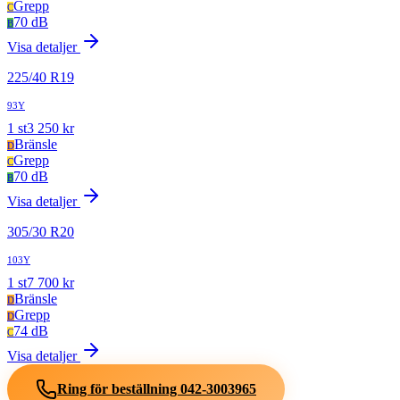
Grepp
C
70 dB
B
Visa detaljer
225
/
40
R
19
93Y
1
st
3 250
kr
Bränsle
D
Grepp
C
70 dB
B
Visa detaljer
305
/
30
R
20
103Y
1
st
7 700
kr
Bränsle
D
Grepp
D
74 dB
C
Visa detaljer
Ring för beställning
042-3003965