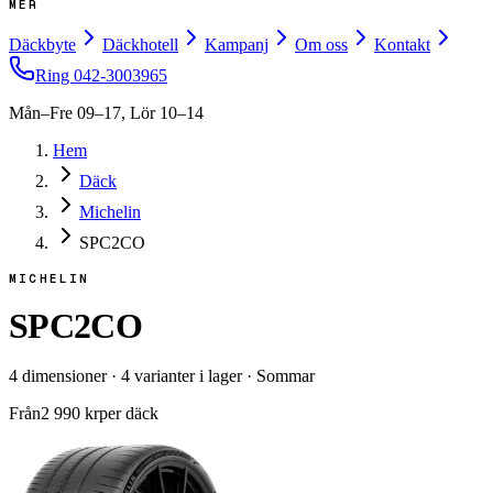
MER
Däckbyte
Däckhotell
Kampanj
Om oss
Kontakt
Ring
042-3003965
Mån–Fre 09–17, Lör 10–14
Hem
Däck
Michelin
SPC2CO
MICHELIN
SPC2CO
4
dimensioner
·
4
varianter i lager
·
Sommar
Från
2 990
kr
per däck