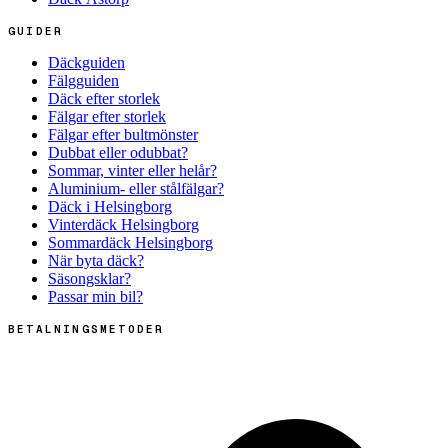
GUIDER
Däckguiden
Fälgguiden
Däck efter storlek
Fälgar efter storlek
Fälgar efter bultmönster
Dubbat eller odubbat?
Sommar, vinter eller helår?
Aluminium- eller stålfälgar?
Däck i Helsingborg
Vinterdäck Helsingborg
Sommardäck Helsingborg
När byta däck?
Säsongsklar?
Passar min bil?
BETALNINGSMETODER