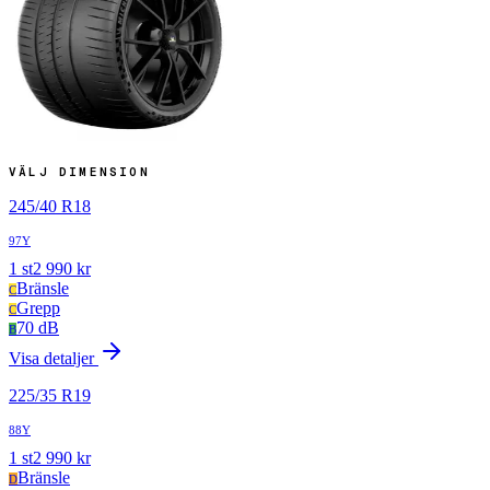
VÄLJ DIMENSION
245
/
40
R
18
97Y
1
st
2 990
kr
Bränsle
C
Grepp
C
70 dB
B
Visa detaljer
225
/
35
R
19
88Y
1
st
2 990
kr
Bränsle
D