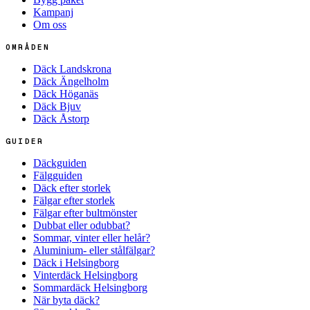
Kampanj
Om oss
OMRÅDEN
Däck Landskrona
Däck Ängelholm
Däck Höganäs
Däck Bjuv
Däck Åstorp
GUIDER
Däckguiden
Fälgguiden
Däck efter storlek
Fälgar efter storlek
Fälgar efter bultmönster
Dubbat eller odubbat?
Sommar, vinter eller helår?
Aluminium- eller stålfälgar?
Däck i Helsingborg
Vinterdäck Helsingborg
Sommardäck Helsingborg
När byta däck?