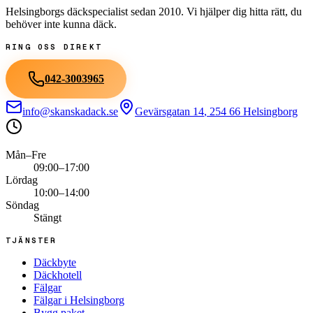
Helsingborgs däckspecialist sedan
2010
. Vi hjälper dig hitta rätt, du
behöver inte kunna däck.
RING OSS DIREKT
042-3003965
info@skanskadack.se
Gevärsgatan 14
,
254 66
Helsingborg
Mån–Fre
09:00–17:00
Lördag
10:00–14:00
Söndag
Stängt
TJÄNSTER
Däckbyte
Däckhotell
Fälgar
Fälgar i Helsingborg
Bygg paket