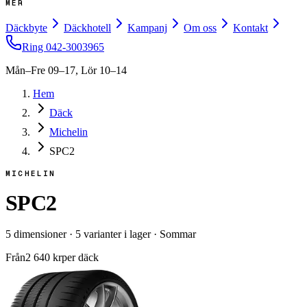
MER
Däckbyte
Däckhotell
Kampanj
Om oss
Kontakt
Ring
042-3003965
Mån–Fre 09–17, Lör 10–14
Hem
Däck
Michelin
SPC2
MICHELIN
SPC2
5
dimensioner
·
5
varianter i lager
·
Sommar
Från
2 640
kr
per däck