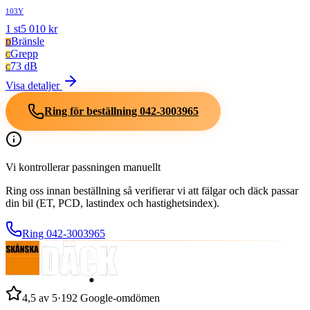
103Y
1
st
5 010
kr
Bränsle
D
Grepp
C
73 dB
C
Visa detaljer
Ring för beställning
042-3003965
Vi kontrollerar passningen manuellt
Ring oss innan beställning så verifierar vi att fälgar och däck passar
din bil (ET, PCD, lastindex och hastighetsindex).
Ring
042-3003965
4,5
av 5
·
192
Google-omdömen