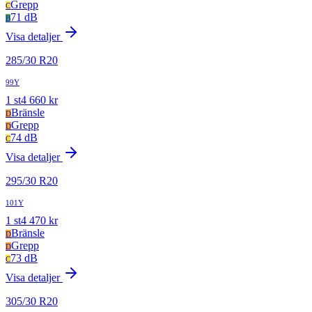
Grepp
C
71 dB
B
Visa detaljer
285
/
30
R
20
99Y
1
st
4 660
kr
Bränsle
D
Grepp
D
74 dB
C
Visa detaljer
295
/
30
R
20
101Y
1
st
4 470
kr
Bränsle
D
Grepp
D
73 dB
C
Visa detaljer
305
/
30
R
20