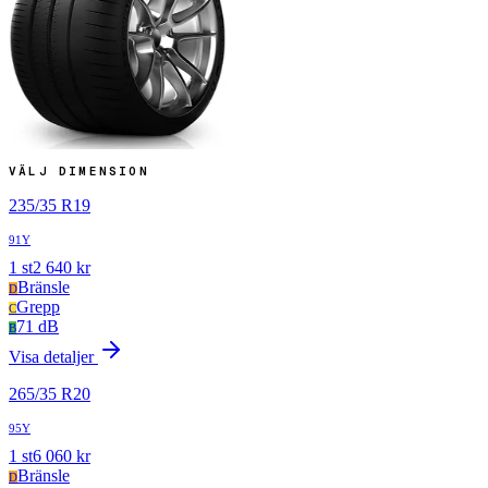
VÄLJ DIMENSION
235
/
35
R
19
91Y
1
st
2 640
kr
Bränsle
D
Grepp
C
71 dB
B
Visa detaljer
265
/
35
R
20
95Y
1
st
6 060
kr
Bränsle
D