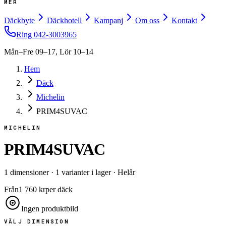
MER
Däckbyte
Däckhotell
Kampanj
Om oss
Kontakt
Ring
042-3003965
Mån–Fre 09–17, Lör 10–14
Hem
Däck
Michelin
PRIM4SUVAC
MICHELIN
PRIM4SUVAC
1
dimensioner
·
1
varianter i lager
·
Helår
Från
1 760
kr
per däck
Ingen produktbild
VÄLJ DIMENSION