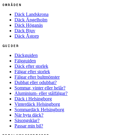
OMRÅDEN
Däck Landskrona
Däck Ängelholm
Däck Höganäs
Däck Bjuv
Däck Åstorp
GUIDER
Däckguiden
Fälgguiden
Däck efter storlek
Fälgar efter storlek
Fälgar efter bultmönster
Dubbat eller odubbat?
Sommar, vinter eller helår?
Aluminium- eller stålfälgar?
Däck i Helsingborg
Vinterdäck Helsingborg
Sommardäck Helsingborg
När byta däck?
Säsongsklar?
Passar min bil?