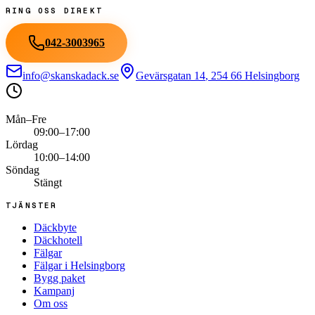
RING OSS DIREKT
042-3003965
info@skanskadack.se
Gevärsgatan 14
,
254 66
Helsingborg
Mån–Fre
09:00–17:00
Lördag
10:00–14:00
Söndag
Stängt
TJÄNSTER
Däckbyte
Däckhotell
Fälgar
Fälgar i Helsingborg
Bygg paket
Kampanj
Om oss