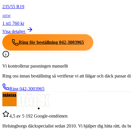
235
/
55
R
19
105W
1
st
1 760
kr
Visa detaljer
Ring för beställning
042-3003965
Vi kontrollerar passningen manuellt
Ring oss innan beställning så verifierar vi att fälgar och däck passar 
Ring
042-3003965
4,5
av 5
·
192
Google-omdömen
Helsingborgs däckspecialist sedan
2010
. Vi hjälper dig hitta rätt, du