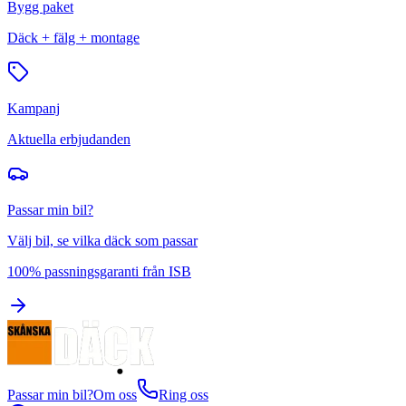
Bygg paket
Däck + fälg + montage
Kampanj
Aktuella erbjudanden
Passar min bil?
Välj bil, se vilka däck som passar
100% passningsgaranti från ISB
Passar min bil?
Om oss
Ring oss