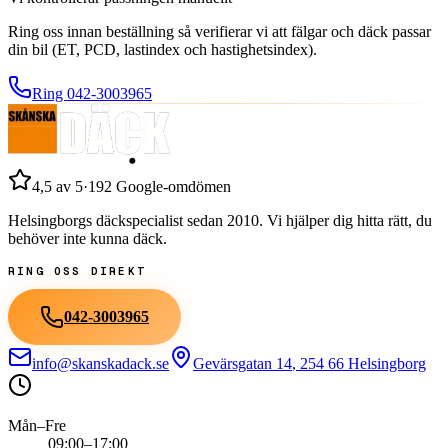
Ring oss innan beställning så verifierar vi att fälgar och däck passar
din bil (ET, PCD, lastindex och hastighetsindex).
Ring
042-3003965
4,5
av 5
·
192
Google-omdömen
Helsingborgs däckspecialist sedan
2010
. Vi hjälper dig hitta rätt, du
behöver inte kunna däck.
RING OSS DIREKT
042-3003965
info@skanskadack.se
Gevärsgatan 14
,
254 66
Helsingborg
Mån–Fre
09:00–17:00