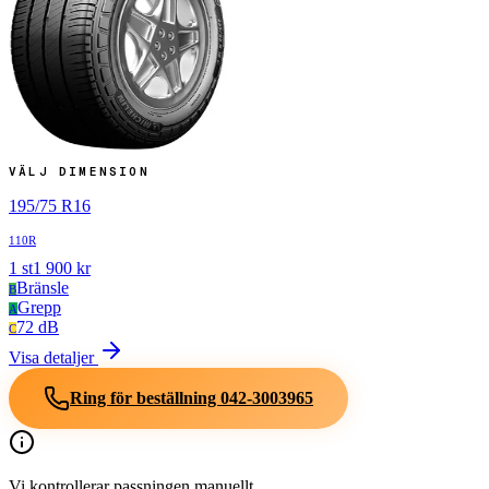
VÄLJ DIMENSION
195
/
75
R
16
110R
1
st
1 900
kr
Bränsle
B
Grepp
A
72 dB
C
Visa detaljer
Ring för beställning
042-3003965
Vi kontrollerar passningen manuellt