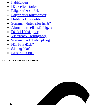
Fälgguiden
Däck efter storlek
Fälgar efter storlek
Fälgar efter bultmönster
Dubbat eller odubbat?
Sommar, vinter eller helår?
Aluminium- eller stålfälgar?
Däck i Helsingborg
Vinterdäck Helsingborg
Sommardäck Helsingborg
När byta däck?
Säsongsklar?
Passar min bil?
BETALNINGSMETODER