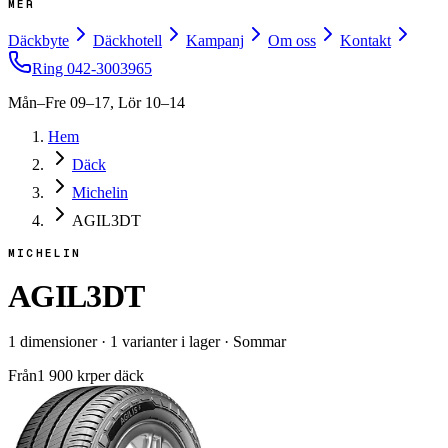
MER
Däckbyte
Däckhotell
Kampanj
Om oss
Kontakt
Ring
042-3003965
Mån–Fre 09–17, Lör 10–14
Hem
Däck
Michelin
AGIL3DT
MICHELIN
AGIL3DT
1
dimensioner
·
1
varianter i lager
·
Sommar
Från
1 900
kr
per däck