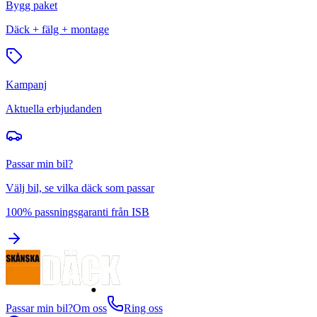
Bygg paket
Däck + fälg + montage
Kampanj
Aktuella erbjudanden
Passar min bil?
Välj bil, se vilka däck som passar
100% passningsgaranti från ISB
Passar min bil?
Om oss
Ring oss