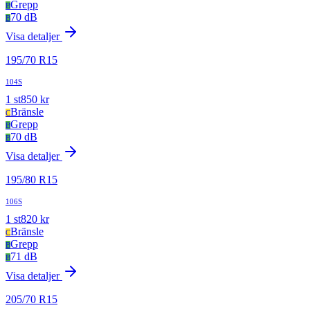
Grepp
B
70 dB
B
Visa detaljer
195
/
70
R
15
104S
1
st
850
kr
Bränsle
C
Grepp
B
70 dB
B
Visa detaljer
195
/
80
R
15
106S
1
st
820
kr
Bränsle
C
Grepp
B
71 dB
B
Visa detaljer
205
/
70
R
15