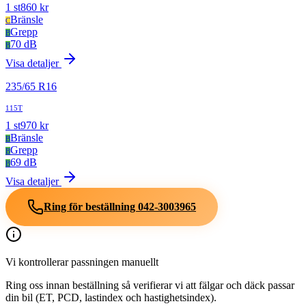
1
st
860
kr
Bränsle
C
Grepp
B
70 dB
B
Visa detaljer
235
/
65
R
16
115T
1
st
970
kr
Bränsle
B
Grepp
B
69 dB
B
Visa detaljer
Ring för beställning
042-3003965
Vi kontrollerar passningen manuellt
Ring oss innan beställning så verifierar vi att fälgar och däck passar
din bil (ET, PCD, lastindex och hastighetsindex).