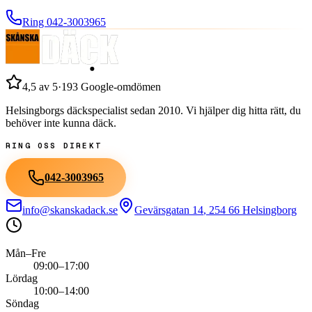
Ring
042-3003965
4,5
av 5
·
193
Google-omdömen
Helsingborgs däckspecialist sedan
2010
. Vi hjälper dig hitta rätt, du
behöver inte kunna däck.
RING OSS DIREKT
042-3003965
info@skanskadack.se
Gevärsgatan 14
,
254 66
Helsingborg
Mån–Fre
09:00–17:00
Lördag
10:00–14:00
Söndag