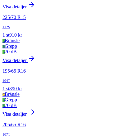
Visa detaljer
225
/
70
R
15
112S
1
st
910
kr
Bränsle
B
Grepp
B
70 dB
B
Visa detaljer
195
/
65
R
16
104T
1
st
890
kr
Bränsle
C
Grepp
B
70 dB
B
Visa detaljer
205
/
65
R
16
107T