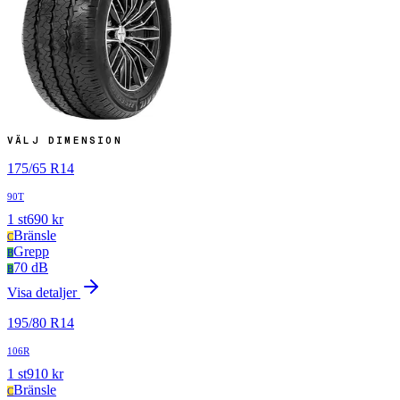
VÄLJ DIMENSION
175
/
65
R
14
90T
1
st
690
kr
Bränsle
C
Grepp
B
70 dB
B
Visa detaljer
195
/
80
R
14
106R
1
st
910
kr
Bränsle
C