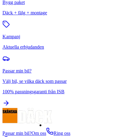
Bygg paket
Däck + fälg + montage
Kampanj
Aktuella erbjudanden
Passar min bil?
Välj bil, se vilka däck som passar
100% passningsgaranti från ISB
Passar min bil?
Om oss
Ring oss