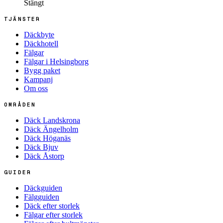
Stängt
TJÄNSTER
Däckbyte
Däckhotell
Fälgar
Fälgar i Helsingborg
Bygg paket
Kampanj
Om oss
OMRÅDEN
Däck Landskrona
Däck Ängelholm
Däck Höganäs
Däck Bjuv
Däck Åstorp
GUIDER
Däckguiden
Fälgguiden
Däck efter storlek
Fälgar efter storlek