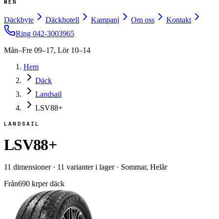
MER
Däckbyte
Däckhotell
Kampanj
Om oss
Kontakt
Ring
042-3003965
Mån–Fre 09–17, Lör 10–14
Hem
Däck
Landsail
LSV88+
LANDSAIL
LSV88+
11
dimensioner
·
11
varianter i lager
·
Sommar, Helår
Från
690
kr
per däck