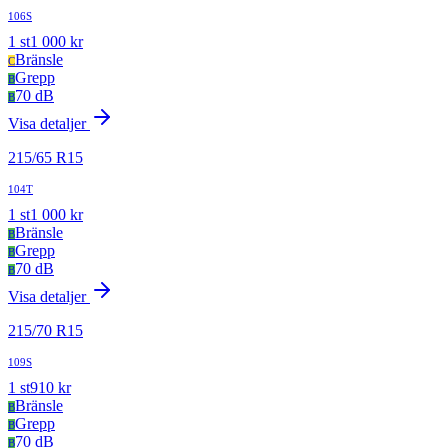
106S
1
st
1 000
kr
Bränsle
C
Grepp
B
70 dB
B
Visa detaljer
215
/
65
R
15
104T
1
st
1 000
kr
Bränsle
B
Grepp
B
70 dB
B
Visa detaljer
215
/
70
R
15
109S
1
st
910
kr
Bränsle
B
Grepp
B
70 dB
B