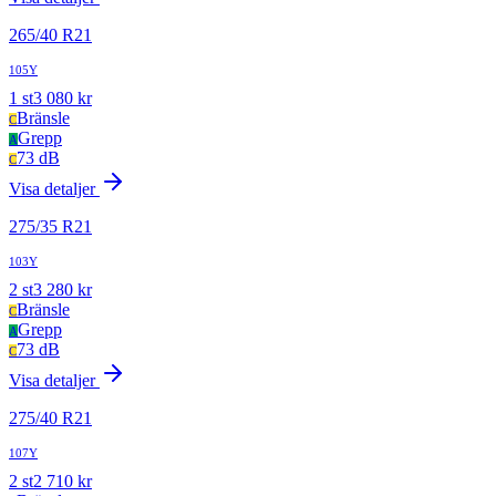
265
/
40
R
21
105Y
1
st
3 080
kr
Bränsle
C
Grepp
A
73 dB
C
Visa detaljer
275
/
35
R
21
103Y
2
st
3 280
kr
Bränsle
C
Grepp
A
73 dB
C
Visa detaljer
275
/
40
R
21
107Y
2
st
2 710
kr