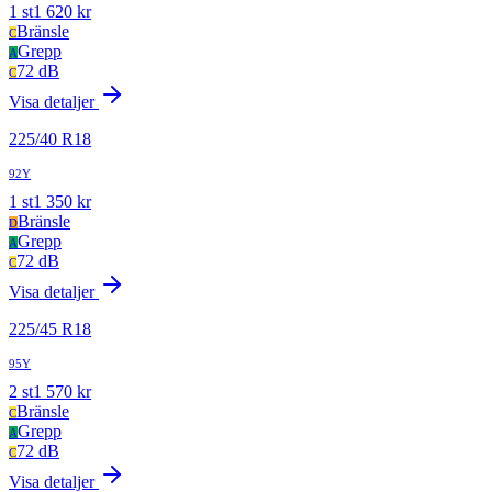
1
st
1 620
kr
Bränsle
C
Grepp
A
72 dB
C
Visa detaljer
225
/
40
R
18
92Y
1
st
1 350
kr
Bränsle
D
Grepp
A
72 dB
C
Visa detaljer
225
/
45
R
18
95Y
2
st
1 570
kr
Bränsle
C
Grepp
A
72 dB
C
Visa detaljer