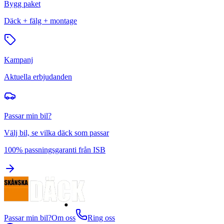
Bygg paket
Däck + fälg + montage
Kampanj
Aktuella erbjudanden
Passar min bil?
Välj bil, se vilka däck som passar
100% passningsgaranti från ISB
Passar min bil?
Om oss
Ring oss