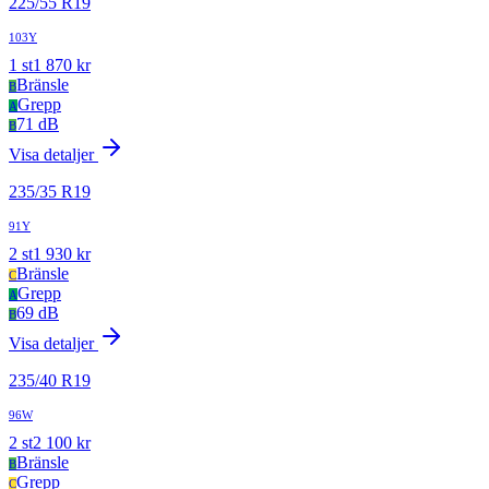
225
/
55
R
19
103Y
1
st
1 870
kr
Bränsle
B
Grepp
A
71 dB
B
Visa detaljer
235
/
35
R
19
91Y
2
st
1 930
kr
Bränsle
C
Grepp
A
69 dB
B
Visa detaljer
235
/
40
R
19
96W
2
st
2 100
kr
Bränsle
B
Grepp
C