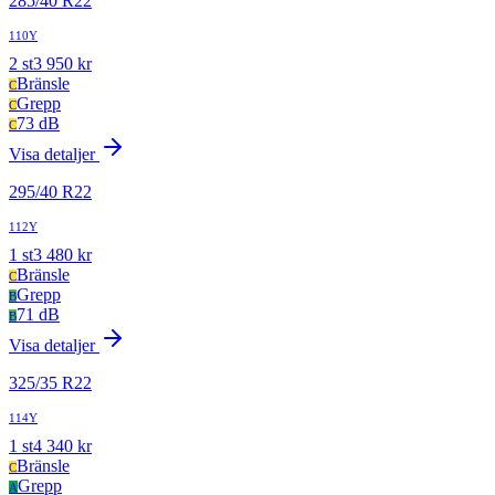
285
/
40
R
22
110Y
2
st
3 950
kr
Bränsle
C
Grepp
C
73 dB
C
Visa detaljer
295
/
40
R
22
112Y
1
st
3 480
kr
Bränsle
C
Grepp
B
71 dB
B
Visa detaljer
325
/
35
R
22
114Y
1
st
4 340
kr
Bränsle
C
Grepp
A