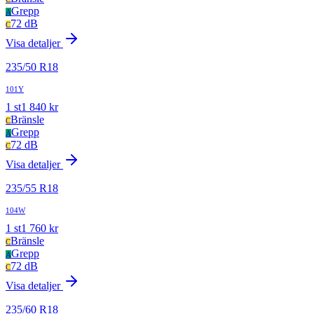
Grepp
A
72 dB
C
Visa detaljer
235
/
50
R
18
101Y
1
st
1 840
kr
Bränsle
C
Grepp
A
72 dB
C
Visa detaljer
235
/
55
R
18
104W
1
st
1 760
kr
Bränsle
C
Grepp
A
72 dB
C
Visa detaljer
235
/
60
R
18