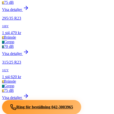
75 dB
C
Visa detaljer
295
/
35
R
23
108Y
1
st
4 470
kr
Bränsle
C
Grepp
A
70 dB
B
Visa detaljer
315
/
25
R
23
102Y
1
st
4 620
kr
Bränsle
C
Grepp
A
75 dB
C
Visa detaljer
Ring för beställning
042-3003965