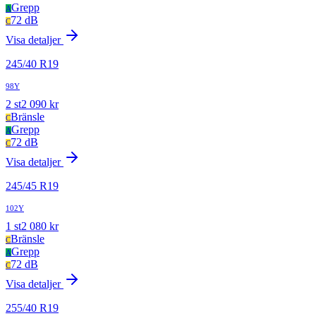
Grepp
A
72 dB
C
Visa detaljer
245
/
40
R
19
98Y
2
st
2 090
kr
Bränsle
C
Grepp
A
72 dB
C
Visa detaljer
245
/
45
R
19
102Y
1
st
2 080
kr
Bränsle
C
Grepp
A
72 dB
C
Visa detaljer
255
/
40
R
19