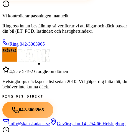
Vi kontrollerar passningen manuellt
Ring oss innan beställning så verifierar vi att fälgar och däck passar
din bil (ET, PCD, lastindex och hastighetsindex).
Ring
042-3003965
4,5
av 5
·
192
Google-omdömen
Helsingborgs däckspecialist sedan
2010
. Vi hjälper dig hitta rätt, du
behöver inte kunna däck.
RING OSS DIREKT
042-3003965
info@skanskadack.se
Gevärsgatan 14
,
254 66
Helsingborg