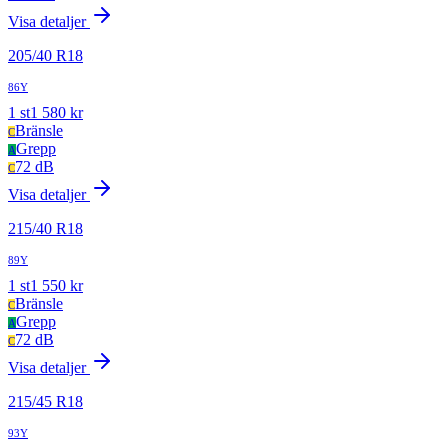
Visa detaljer
205
/
40
R
18
86Y
1
st
1 580
kr
Bränsle
C
Grepp
A
72 dB
C
Visa detaljer
215
/
40
R
18
89Y
1
st
1 550
kr
Bränsle
C
Grepp
A
72 dB
C
Visa detaljer
215
/
45
R
18
93Y