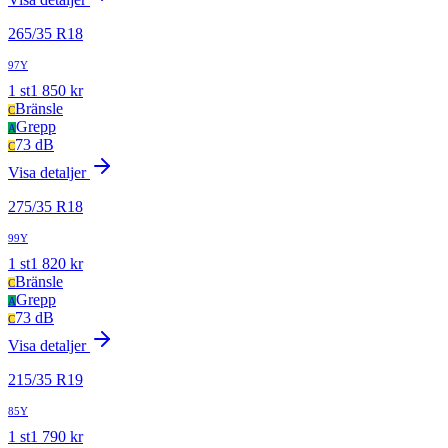
265
/
35
R
18
97Y
1
st
1 850
kr
Bränsle
C
Grepp
A
73 dB
C
Visa detaljer
275
/
35
R
18
99Y
1
st
1 820
kr
Bränsle
C
Grepp
A
73 dB
C
Visa detaljer
215
/
35
R
19
85Y
1
st
1 790
kr