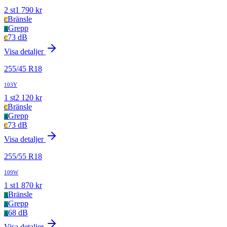
2
st
1 790
kr
Bränsle
C
Grepp
A
73 dB
C
Visa detaljer
255
/
45
R
18
103Y
1
st
2 120
kr
Bränsle
C
Grepp
A
73 dB
C
Visa detaljer
255
/
55
R
18
109W
1
st
1 870
kr
Bränsle
A
Grepp
A
68 dB
A
Visa detaljer