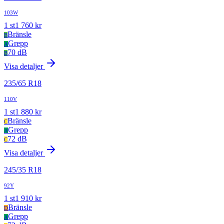
103W
1
st
1 760
kr
Bränsle
B
Grepp
A
70 dB
B
Visa detaljer
235
/
65
R
18
110V
1
st
1 880
kr
Bränsle
C
Grepp
A
72 dB
C
Visa detaljer
245
/
35
R
18
92Y
1
st
1 910
kr
Bränsle
D
Grepp
A