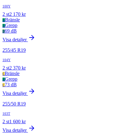
100Y
2
st
2 170
kr
Bränsle
A
Grepp
A
69 dB
B
Visa detaljer
255
/
45
R
19
104Y
2
st
2 370
kr
Bränsle
C
Grepp
A
73 dB
C
Visa detaljer
255
/
50
R
19
103T
2
st
1 600
kr
Visa detaljer