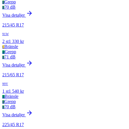
Grepp
B
70 dB
B
Visa detaljer
215
/
45
R
17
91W
2
st
1 330
kr
Bränsle
C
Grepp
A
71 dB
B
Visa detaljer
215
/
65
R
17
99V
1
st
1 540
kr
Bränsle
A
Grepp
B
70 dB
B
Visa detaljer
225
/
45
R
17