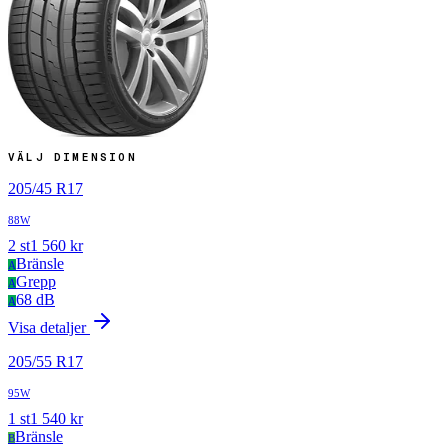
VÄLJ DIMENSION
205
/
45
R
17
88W
2
st
1 560
kr
Bränsle
A
Grepp
A
68 dB
A
Visa detaljer
205
/
55
R
17
95W
1
st
1 540
kr
Bränsle
B