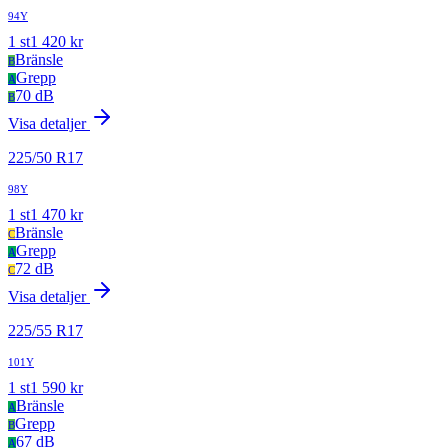
94Y
1
st
1 420
kr
Bränsle
B
Grepp
A
70 dB
B
Visa detaljer
225
/
50
R
17
98Y
1
st
1 470
kr
Bränsle
C
Grepp
A
72 dB
C
Visa detaljer
225
/
55
R
17
101Y
1
st
1 590
kr
Bränsle
A
Grepp
B
67 dB
A