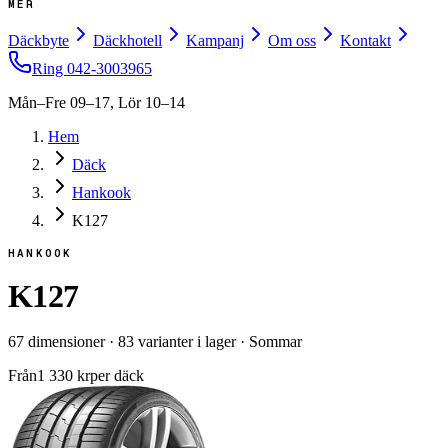
MER
Däckbyte
Däckhotell
Kampanj
Om oss
Kontakt
Ring
042-3003965
Mån–Fre 09–17, Lör 10–14
Hem
Däck
Hankook
K127
HANKOOK
K127
67
dimensioner
·
83
varianter i lager
·
Sommar
Från
1 330
kr
per däck