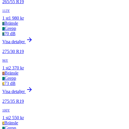
265
/
55
R
19
113Y
1
st
1 980
kr
Bränsle
B
Grepp
A
70 dB
B
Visa detaljer
275
/
30
R
19
96Y
1
st
2 370
kr
Bränsle
D
Grepp
A
73 dB
C
Visa detaljer
275
/
35
R
19
100Y
1
st
2 550
kr
Bränsle
C
Grepp
A