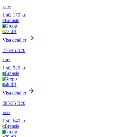
111W
1
st
2 170
kr
Bränsle
C
Grepp
A
73 dB
C
Visa detaljer
275
/
45
R
20
110Y
1
st
2 920
kr
Bränsle
B
Grepp
B
69 dB
B
Visa detaljer
285
/
35
R
20
104Y
1
st
2 640
kr
Bränsle
C
Grepp
A