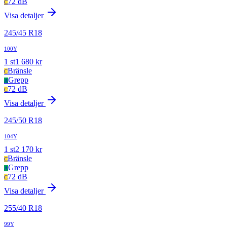
72 dB
C
Visa detaljer
245
/
45
R
18
100Y
1
st
1 680
kr
Bränsle
C
Grepp
A
72 dB
C
Visa detaljer
245
/
50
R
18
104Y
1
st
2 170
kr
Bränsle
C
Grepp
A
72 dB
C
Visa detaljer
255
/
40
R
18
99Y