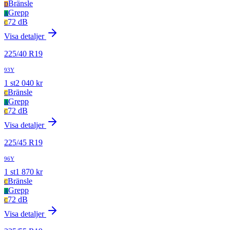
Bränsle
D
Grepp
A
72 dB
C
Visa detaljer
225
/
40
R
19
93Y
1
st
2 040
kr
Bränsle
C
Grepp
A
72 dB
C
Visa detaljer
225
/
45
R
19
96Y
1
st
1 870
kr
Bränsle
C
Grepp
A
72 dB
C
Visa detaljer