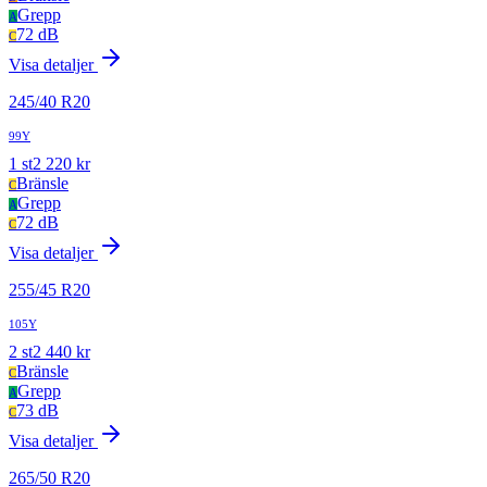
Grepp
A
72 dB
C
Visa detaljer
245
/
40
R
20
99Y
1
st
2 220
kr
Bränsle
C
Grepp
A
72 dB
C
Visa detaljer
255
/
45
R
20
105Y
2
st
2 440
kr
Bränsle
C
Grepp
A
73 dB
C
Visa detaljer
265
/
50
R
20