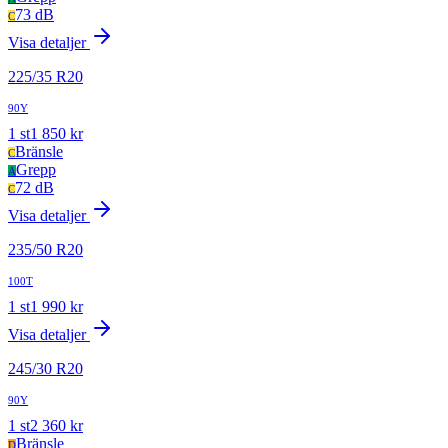
73 dB
C
Visa detaljer
225
/
35
R
20
90Y
1
st
1 850
kr
Bränsle
C
Grepp
A
72 dB
C
Visa detaljer
235
/
50
R
20
100T
1
st
1 990
kr
Visa detaljer
245
/
30
R
20
90Y
1
st
2 360
kr
Bränsle
D