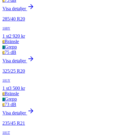
75 dB
C
Visa detaljer
285
/
40
R
20
108Y
1
st
2 920
kr
Bränsle
C
Grepp
A
75 dB
C
Visa detaljer
325
/
25
R
20
101Y
1
st
3 500
kr
Bränsle
C
Grepp
A
73 dB
C
Visa detaljer
235
/
45
R
21
101T