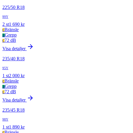
225
/
50
R
18
99Y
2
st
1 690
kr
Bränsle
C
Grepp
A
72 dB
C
Visa detaljer
235
/
40
R
18
95Y
1
st
2 000
kr
Bränsle
C
Grepp
A
72 dB
C
Visa detaljer
235
/
45
R
18
98Y
1
st
1 890
kr
Bränsle
C