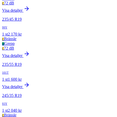
72 dB
C
Visa detaljer
235
/
45
R
19
99Y
1
st
2 170
kr
Bränsle
C
Grepp
A
72 dB
C
Visa detaljer
235
/
55
R
19
101T
1
st
1 600
kr
Visa detaljer
245
/
35
R
19
93Y
1
st
2 040
kr
Bränsle
C