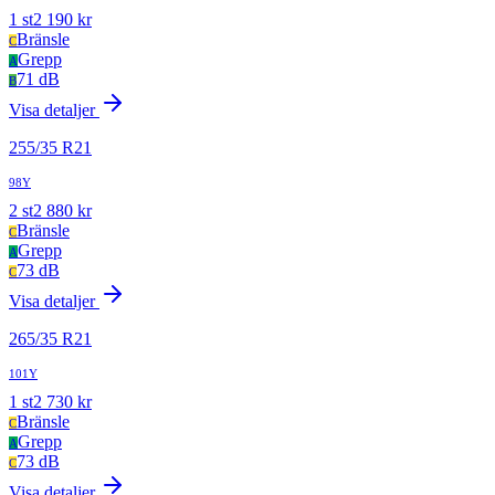
1
st
2 190
kr
Bränsle
C
Grepp
A
71 dB
B
Visa detaljer
255
/
35
R
21
98Y
2
st
2 880
kr
Bränsle
C
Grepp
A
73 dB
C
Visa detaljer
265
/
35
R
21
101Y
1
st
2 730
kr
Bränsle
C
Grepp
A
73 dB
C
Visa detaljer