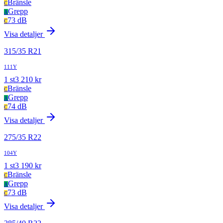
Bränsle
C
Grepp
A
73 dB
C
Visa detaljer
315
/
35
R
21
111Y
1
st
3 210
kr
Bränsle
C
Grepp
A
74 dB
C
Visa detaljer
275
/
35
R
22
104Y
1
st
3 190
kr
Bränsle
C
Grepp
A
73 dB
C
Visa detaljer