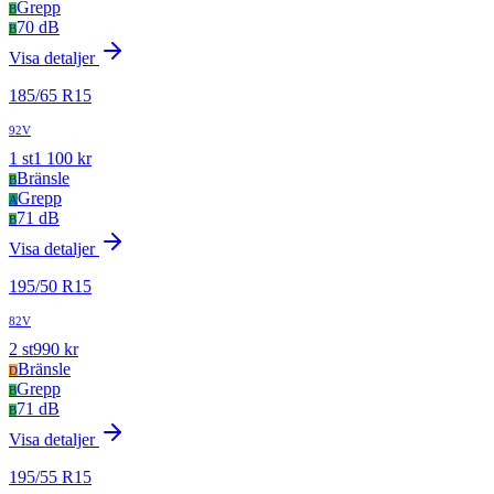
Grepp
B
70 dB
B
Visa detaljer
185
/
65
R
15
92V
1
st
1 100
kr
Bränsle
B
Grepp
A
71 dB
B
Visa detaljer
195
/
50
R
15
82V
2
st
990
kr
Bränsle
D
Grepp
B
71 dB
B
Visa detaljer
195
/
55
R
15