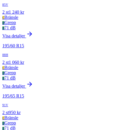
85V
2
st
1 240
kr
Bränsle
C
Grepp
B
71 dB
B
Visa detaljer
195
/
60
R
15
88H
2
st
1 060
kr
Bränsle
C
Grepp
B
71 dB
B
Visa detaljer
195
/
65
R
15
91V
2
st
950
kr
Bränsle
C
Grepp
B
71 dB
B