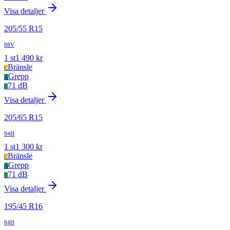
Visa detaljer
205
/
55
R
15
88V
1
st
1 490
kr
Bränsle
C
Grepp
A
71 dB
B
Visa detaljer
205
/
65
R
15
94H
1
st
1 300
kr
Bränsle
C
Grepp
A
71 dB
B
Visa detaljer
195
/
45
R
16
84H