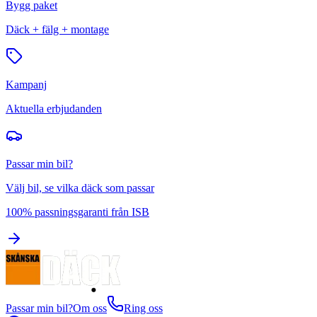
Bygg paket
Däck + fälg + montage
Kampanj
Aktuella erbjudanden
Passar min bil?
Välj bil, se vilka däck som passar
100% passningsgaranti från ISB
Passar min bil?
Om oss
Ring oss