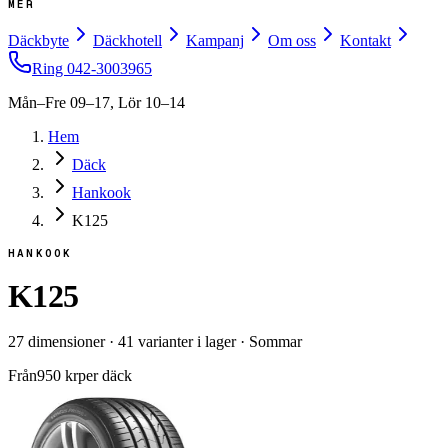
MER
Däckbyte
Däckhotell
Kampanj
Om oss
Kontakt
Ring
042-3003965
Mån–Fre 09–17, Lör 10–14
Hem
Däck
Hankook
K125
HANKOOK
K125
27
dimensioner
·
41
varianter i lager
·
Sommar
Från
950
kr
per däck