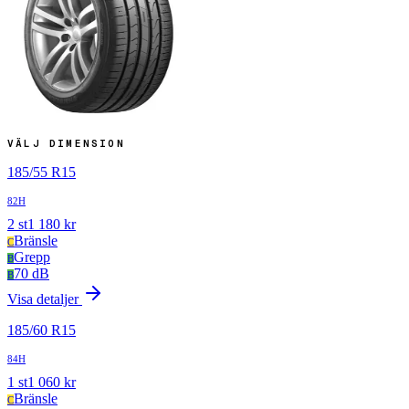
VÄLJ DIMENSION
185
/
55
R
15
82H
2
st
1 180
kr
Bränsle
C
Grepp
B
70 dB
B
Visa detaljer
185
/
60
R
15
84H
1
st
1 060
kr
Bränsle
C