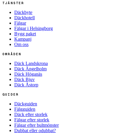
TJÄNSTER
Däckbyte
Däckhotell
Fälgar
Fälgar i Helsingborg
Bygg paket
Kampanj
Om oss
OMRÅDEN
Däck Landskrona
Däck Ängelholm
Däck Höganäs
Däck Bjuv
Däck Åstorp
GUIDER
Däckguiden
Fälgguiden
Däck efter storlek
Fälgar efter storlek
Fälgar efter bultmönster
Dubbat eller odubbat?