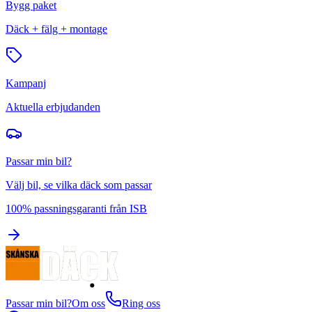
Bygg paket
Däck + fälg + montage
Kampanj
Aktuella erbjudanden
Passar min bil?
Välj bil, se vilka däck som passar
100% passningsgaranti från ISB
Passar min bil?
Om oss
Ring oss