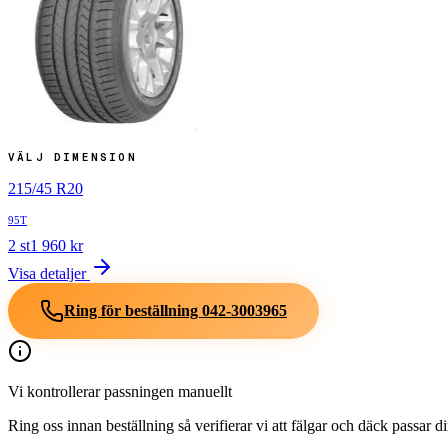
VÄLJ DIMENSION
215
/
45
R
20
95T
2
st
1 960
kr
Visa detaljer
Ring för beställning
042-3003965
Vi kontrollerar passningen manuellt
Ring oss innan beställning så verifierar vi att fälgar och däck passar 