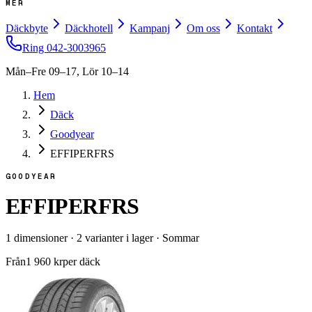
MER
Däckbyte
Däckhotell
Kampanj
Om oss
Kontakt
Ring
042-3003965
Mån–Fre 09–17, Lör 10–14
Hem
Däck
Goodyear
EFFIPERFRS
GOODYEAR
EFFIPERFRS
1
dimensioner
·
2
varianter i lager
·
Sommar
Från
1 960
kr
per däck