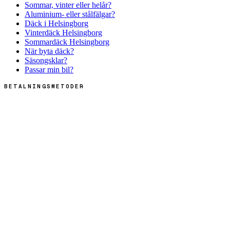
Sommar, vinter eller helår?
Aluminium- eller stålfälgar?
Däck i Helsingborg
Vinterdäck Helsingborg
Sommardäck Helsingborg
När byta däck?
Säsongsklar?
Passar min bil?
BETALNINGSMETODER