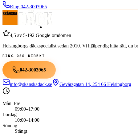
Ring
042-3003965
4,5
av 5
·
192
Google-omdömen
Helsingborgs däckspecialist sedan
2010
. Vi hjälper dig hitta rätt, du
RING OSS DIREKT
042-3003965
info@skanskadack.se
Gevärsgatan 14
,
254 66
Helsingborg
Mån–Fre
09:00–17:00
Lördag
10:00–14:00
Söndag
Stängt