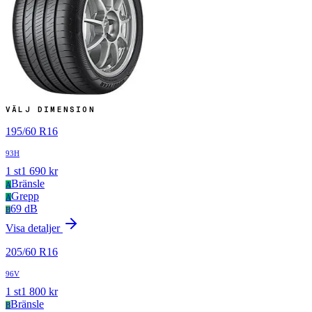
VÄLJ DIMENSION
195
/
60
R
16
93H
1
st
1 690
kr
Bränsle
A
Grepp
A
69 dB
B
Visa detaljer
205
/
60
R
16
96V
1
st
1 800
kr
Bränsle
B