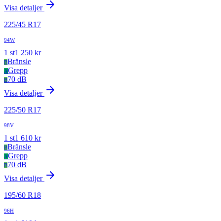
Visa detaljer
225
/
45
R
17
94W
1
st
1 250
kr
Bränsle
B
Grepp
A
70 dB
B
Visa detaljer
225
/
50
R
17
98V
1
st
1 610
kr
Bränsle
B
Grepp
A
70 dB
B
Visa detaljer
195
/
60
R
18
96H