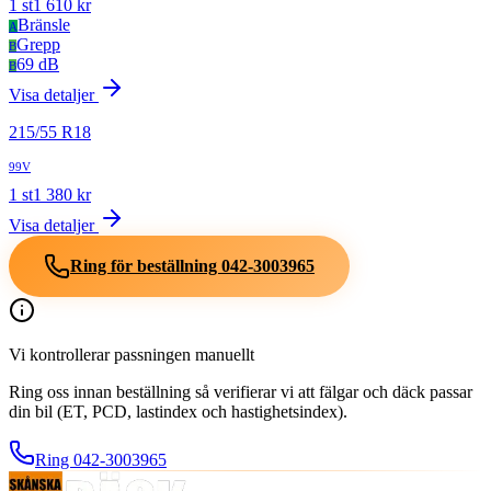
1
st
1 610
kr
Bränsle
A
Grepp
B
69 dB
B
Visa detaljer
215
/
55
R
18
99V
1
st
1 380
kr
Visa detaljer
Ring för beställning
042-3003965
Vi kontrollerar passningen manuellt
Ring oss innan beställning så verifierar vi att fälgar och däck passar
din bil (ET, PCD, lastindex och hastighetsindex).
Ring
042-3003965