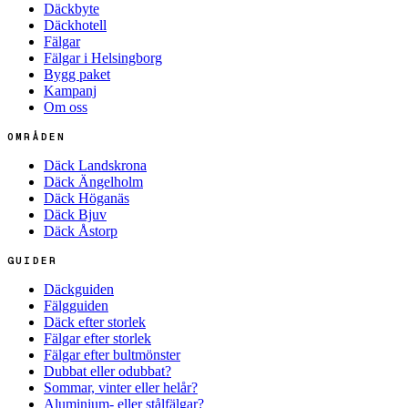
Däckbyte
Däckhotell
Fälgar
Fälgar i Helsingborg
Bygg paket
Kampanj
Om oss
OMRÅDEN
Däck Landskrona
Däck Ängelholm
Däck Höganäs
Däck Bjuv
Däck Åstorp
GUIDER
Däckguiden
Fälgguiden
Däck efter storlek
Fälgar efter storlek
Fälgar efter bultmönster
Dubbat eller odubbat?
Sommar, vinter eller helår?
Aluminium- eller stålfälgar?