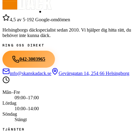
4,5
av 5
·
192
Google-omdömen
Helsingborgs däckspecialist sedan
2010
. Vi hjälper dig hitta rätt, du
behöver inte kunna däck.
RING OSS DIREKT
042-3003965
info@skanskadack.se
Gevärsgatan 14
,
254 66
Helsingborg
Mån–Fre
09:00–17:00
Lördag
10:00–14:00
Söndag
Stängt
TJÄNSTER