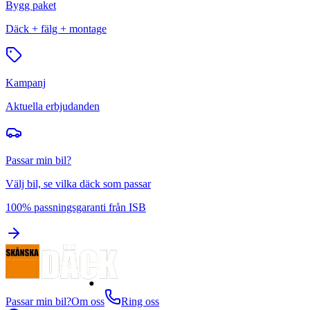
Bygg paket
Däck + fälg + montage
Kampanj
Aktuella erbjudanden
Passar min bil?
Välj bil, se vilka däck som passar
100% passningsgaranti från ISB
Passar min bil?
Om oss
Ring oss