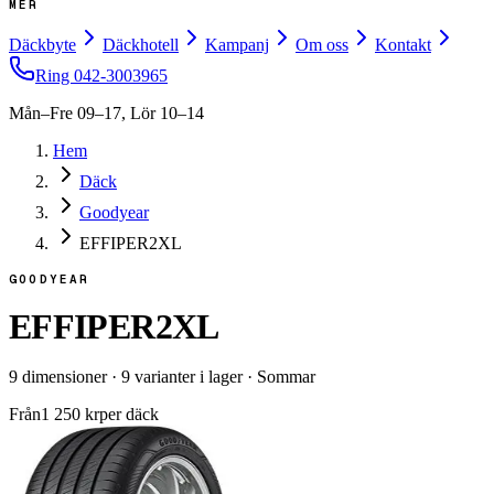
MER
Däckbyte
Däckhotell
Kampanj
Om oss
Kontakt
Ring
042-3003965
Mån–Fre 09–17, Lör 10–14
Hem
Däck
Goodyear
EFFIPER2XL
GOODYEAR
EFFIPER2XL
9
dimensioner
·
9
varianter i lager
·
Sommar
Från
1 250
kr
per däck