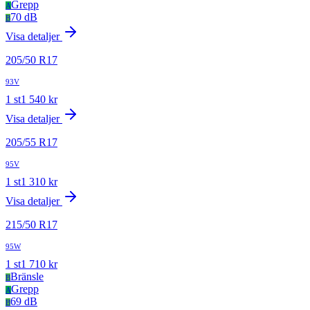
Grepp
A
70 dB
B
Visa detaljer
205
/
50
R
17
93V
1
st
1 540
kr
Visa detaljer
205
/
55
R
17
95V
1
st
1 310
kr
Visa detaljer
215
/
50
R
17
95W
1
st
1 710
kr
Bränsle
B
Grepp
A
69 dB
B