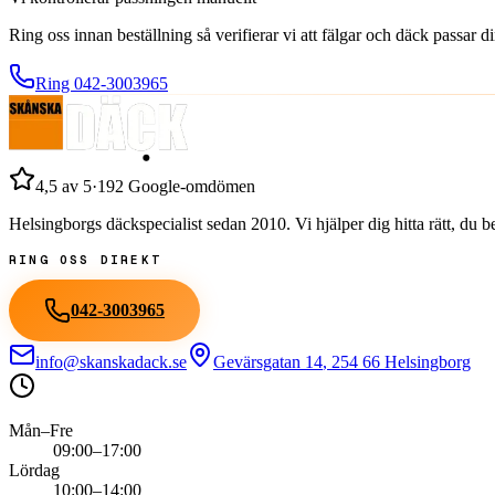
Ring oss innan beställning så verifierar vi att fälgar och däck passar 
Ring
042-3003965
4,5
av 5
·
192
Google-omdömen
Helsingborgs däckspecialist sedan
2010
. Vi hjälper dig hitta rätt, du
RING OSS DIREKT
042-3003965
info@skanskadack.se
Gevärsgatan 14
,
254 66
Helsingborg
Mån–Fre
09:00–17:00
Lördag
10:00–14:00