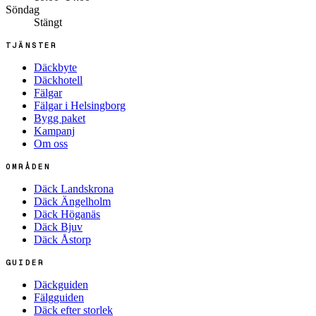
Söndag
Stängt
TJÄNSTER
Däckbyte
Däckhotell
Fälgar
Fälgar i Helsingborg
Bygg paket
Kampanj
Om oss
OMRÅDEN
Däck Landskrona
Däck Ängelholm
Däck Höganäs
Däck Bjuv
Däck Åstorp
GUIDER
Däckguiden
Fälgguiden
Däck efter storlek