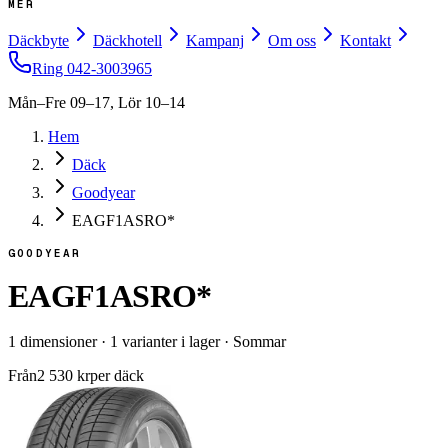
MER
Däckbyte
Däckhotell
Kampanj
Om oss
Kontakt
Ring
042-3003965
Mån–Fre 09–17, Lör 10–14
Hem
Däck
Goodyear
EAGF1ASRO*
GOODYEAR
EAGF1ASRO*
1
dimensioner
·
1
varianter i lager
·
Sommar
Från
2 530
kr
per däck