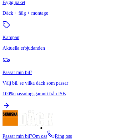
Bygg paket
Däck + fälg + montage
Kampanj
Aktuella erbjudanden
Passar min bil?
Välj bil, se vilka däck som passar
100% passningsgaranti från ISB
Passar min bil?
Om oss
Ring oss