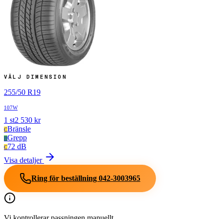
VÄLJ DIMENSION
255
/
50
R
19
107W
1
st
2 530
kr
Bränsle
C
Grepp
B
72 dB
C
Visa detaljer
Ring för beställning
042-3003965
Vi kontrollerar passningen manuellt