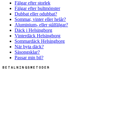
Fälgar efter storlek
Fälgar efter bultmönster
Dubbat eller odubbat?
Sommar, vinter eller helår?
Aluminium- eller stålfälgar?
Däck i Helsingborg
Vinterdäck Helsingborg
Sommardäck Helsingborg
När byta däck?
Säsongsklar?
Passar min bil?
BETALNINGSMETODER