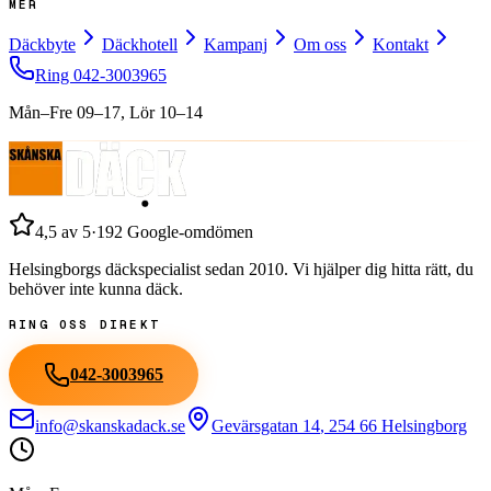
MER
Däckbyte
Däckhotell
Kampanj
Om oss
Kontakt
Ring
042-3003965
Mån–Fre 09–17, Lör 10–14
4,5
av 5
·
192
Google-omdömen
Helsingborgs däckspecialist sedan
2010
. Vi hjälper dig hitta rätt, du
behöver inte kunna däck.
RING OSS DIREKT
042-3003965
info@skanskadack.se
Gevärsgatan 14
,
254 66
Helsingborg