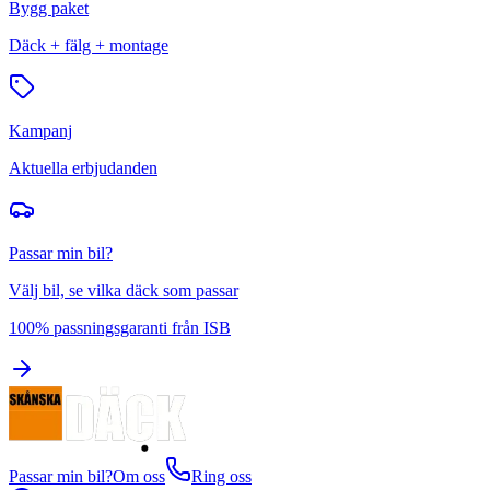
Bygg paket
Däck + fälg + montage
Kampanj
Aktuella erbjudanden
Passar min bil?
Välj bil, se vilka däck som passar
100% passningsgaranti från ISB
Passar min bil?
Om oss
Ring oss