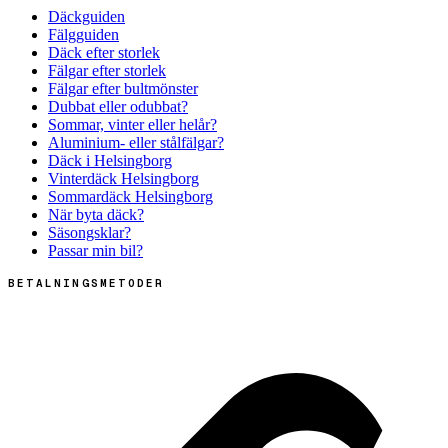
Däckguiden
Fälgguiden
Däck efter storlek
Fälgar efter storlek
Fälgar efter bultmönster
Dubbat eller odubbat?
Sommar, vinter eller helår?
Aluminium- eller stålfälgar?
Däck i Helsingborg
Vinterdäck Helsingborg
Sommardäck Helsingborg
När byta däck?
Säsongsklar?
Passar min bil?
BETALNINGSMETODER