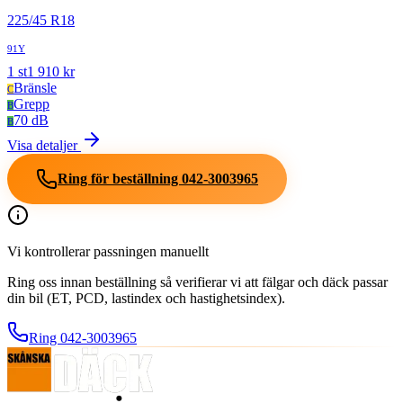
225
/
45
R
18
91Y
1
st
1 910
kr
Bränsle
C
Grepp
B
70 dB
B
Visa detaljer
Ring för beställning
042-3003965
Vi kontrollerar passningen manuellt
Ring oss innan beställning så verifierar vi att fälgar och däck passar
din bil (ET, PCD, lastindex och hastighetsindex).
Ring
042-3003965