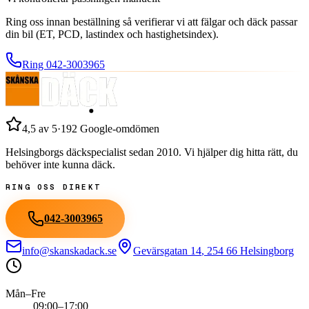
Ring oss innan beställning så verifierar vi att fälgar och däck passar
din bil (ET, PCD, lastindex och hastighetsindex).
Ring
042-3003965
4,5
av 5
·
192
Google-omdömen
Helsingborgs däckspecialist sedan
2010
. Vi hjälper dig hitta rätt, du
behöver inte kunna däck.
RING OSS DIREKT
042-3003965
info@skanskadack.se
Gevärsgatan 14
,
254 66
Helsingborg
Mån–Fre
09:00–17:00