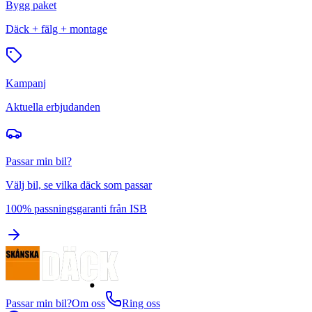
Bygg paket
Däck + fälg + montage
Kampanj
Aktuella erbjudanden
Passar min bil?
Välj bil, se vilka däck som passar
100% passningsgaranti från ISB
Passar min bil?
Om oss
Ring oss