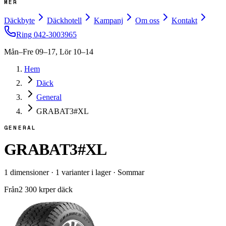
MER
Däckbyte
Däckhotell
Kampanj
Om oss
Kontakt
Ring
042-3003965
Mån–Fre 09–17, Lör 10–14
Hem
Däck
General
GRABAT3#XL
GENERAL
GRABAT3#XL
1
dimensioner
·
1
varianter i lager
·
Sommar
Från
2 300
kr
per däck