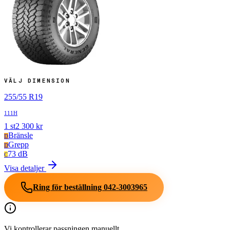
VÄLJ DIMENSION
255
/
55
R
19
111H
1
st
2 300
kr
Bränsle
D
Grepp
D
73 dB
C
Visa detaljer
Ring för beställning
042-3003965
Vi kontrollerar passningen manuellt