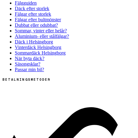
Fälgguiden
Däck efter storlek
Fälgar efter storlek
Fälgar efter bultmönster
Dubbat eller odubbat?
Sommar, vinter eller helår?
Aluminium- eller stålfälgar?
Däck i Helsingborg
Vinterdäck Helsingborg
Sommardäck Helsingborg
När byta däck?
Säsongsklar?
Passar min bil?
BETALNINGSMETODER