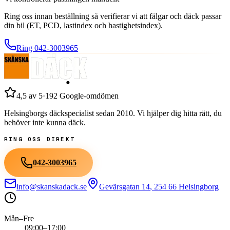
Ring oss innan beställning så verifierar vi att fälgar och däck passar
din bil (ET, PCD, lastindex och hastighetsindex).
Ring
042-3003965
4,5
av 5
·
192
Google-omdömen
Helsingborgs däckspecialist sedan
2010
. Vi hjälper dig hitta rätt, du
behöver inte kunna däck.
RING OSS DIREKT
042-3003965
info@skanskadack.se
Gevärsgatan 14
,
254 66
Helsingborg
Mån–Fre
09:00–17:00