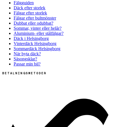
Fälgguiden
Däck efter storlek
Fälgar efter storlek
Fälgar efter bultmönster
Dubbat eller odubbat?
Sommar, vinter eller helår?
Aluminium- eller stålfälgar?
Däck i Helsingborg
Vinterdäck Helsingborg
Sommardäck Helsingborg
När byta däck?
Säsongsklar?
Passar min bil?
BETALNINGSMETODER