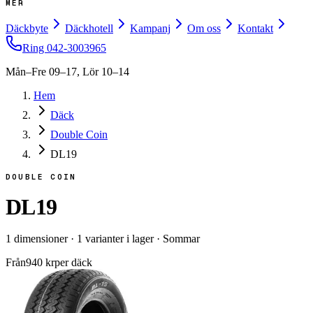
MER
Däckbyte
Däckhotell
Kampanj
Om oss
Kontakt
Ring
042-3003965
Mån–Fre 09–17, Lör 10–14
Hem
Däck
Double Coin
DL19
DOUBLE COIN
DL19
1
dimensioner
·
1
varianter i lager
·
Sommar
Från
940
kr
per däck