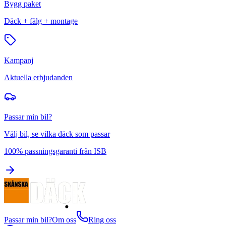
Bygg paket
Däck + fälg + montage
Kampanj
Aktuella erbjudanden
Passar min bil?
Välj bil, se vilka däck som passar
100% passningsgaranti från ISB
Passar min bil?
Om oss
Ring oss