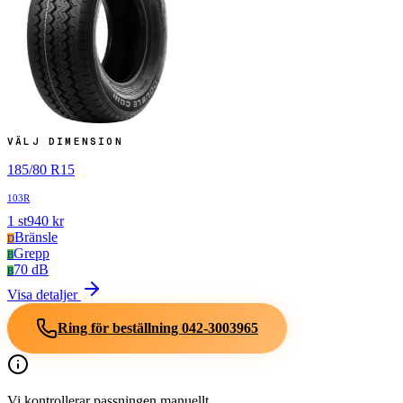
VÄLJ DIMENSION
185
/
80
R
15
103R
1
st
940
kr
Bränsle
D
Grepp
B
70 dB
B
Visa detaljer
Ring för beställning
042-3003965
Vi kontrollerar passningen manuellt