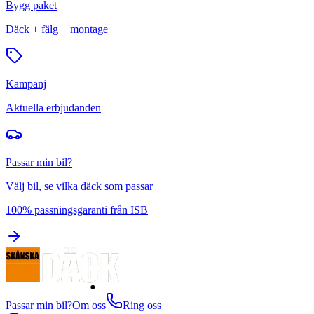
Bygg paket
Däck + fälg + montage
Kampanj
Aktuella erbjudanden
Passar min bil?
Välj bil, se vilka däck som passar
100% passningsgaranti från ISB
Passar min bil?
Om oss
Ring oss