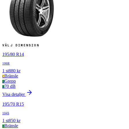
VÄLJ DIMENSION
195
/
80
R
14
106R
1
st
880
kr
Bränsle
C
Grepp
B
70 dB
B
Visa detaljer
195
/
70
R
15
104S
1
st
850
kr
Bränsle
B