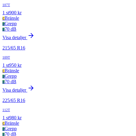
107T
1
st
900
kr
Bränsle
C
Grepp
B
70 dB
B
Visa detaljer
215
/
65
R
16
109T
1
st
950
kr
Bränsle
C
Grepp
B
70 dB
B
Visa detaljer
225
/
65
R
16
112T
1
st
980
kr
Bränsle
C
Grepp
B
70 dB
B