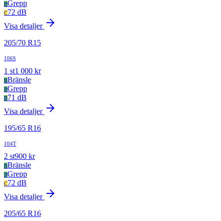
Grepp
B
72 dB
C
Visa detaljer
205
/
70
R
15
106S
1
st
1 000
kr
Bränsle
B
Grepp
B
71 dB
B
Visa detaljer
195
/
65
R
16
104T
2
st
900
kr
Bränsle
B
Grepp
B
72 dB
C
Visa detaljer
205
/
65
R
16