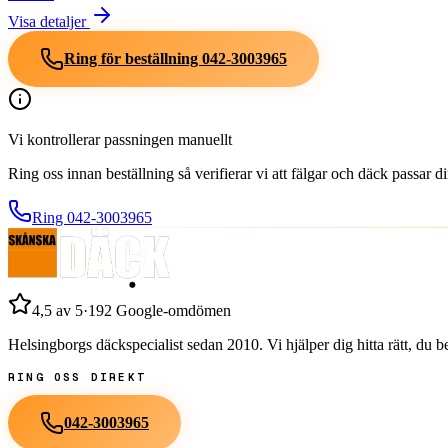
Visa detaljer
Ring för beställning
042-3003965
Vi kontrollerar passningen manuellt
Ring oss innan beställning så verifierar vi att fälgar och däck passar 
Ring
042-3003965
4,5
av 5
·
192
Google-omdömen
Helsingborgs däckspecialist sedan
2010
. Vi hjälper dig hitta rätt, du
RING OSS DIREKT
042-3003965