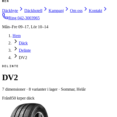
MER
Däckbyte
Däckhotell
Kampanj
Om oss
Kontakt
Ring
042-3003965
Mån–Fre 09–17, Lör 10–14
Hem
Däck
Delinte
DV2
DELINTE
DV2
7
dimensioner
·
8
varianter i lager
·
Sommar, Helår
Från
850
kr
per däck