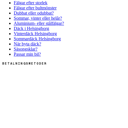
Fälgar efter storlek
Fälgar efter bultmönster
Dubbat eller odubbat?
Sommar, vinter eller helår?
Aluminium- eller stålfälgar?
Däck i Helsingborg
Vinterdäck Helsingborg
Sommardäck Helsingborg
När byta däck?
Säsongsklar?
Passar min bil?
BETALNINGSMETODER