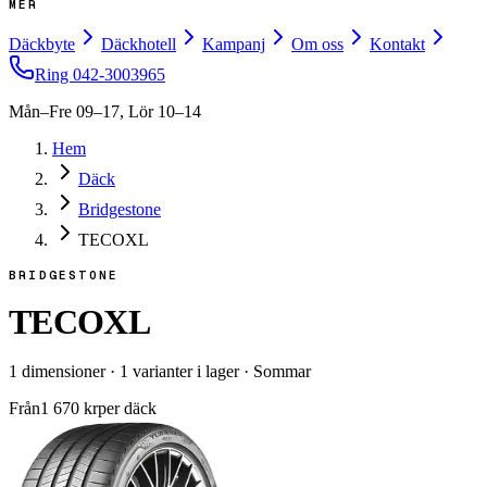
MER
Däckbyte
Däckhotell
Kampanj
Om oss
Kontakt
Ring
042-3003965
Mån–Fre 09–17, Lör 10–14
Hem
Däck
Bridgestone
TECOXL
BRIDGESTONE
TECOXL
1
dimensioner
·
1
varianter i lager
·
Sommar
Från
1 670
kr
per däck