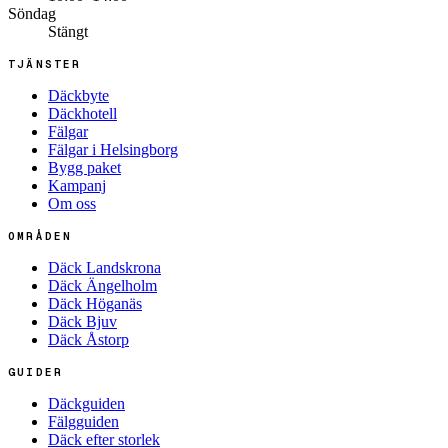
Söndag
Stängt
TJÄNSTER
Däckbyte
Däckhotell
Fälgar
Fälgar i Helsingborg
Bygg paket
Kampanj
Om oss
OMRÅDEN
Däck Landskrona
Däck Ängelholm
Däck Höganäs
Däck Bjuv
Däck Åstorp
GUIDER
Däckguiden
Fälgguiden
Däck efter storlek