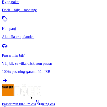
Bygg paket
Däck + fälg + montage
Kampanj
Aktuella erbjudanden
Passar min bil?
Välj bil, se vilka däck som passar
100% passningsgaranti från ISB
Passar min bil?
Om oss
Ring oss