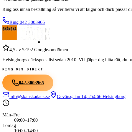
Ring oss innan beställning så verifierar vi att fälgar och däck passar 
Ring
042-3003965
4,5
av 5
·
192
Google-omdömen
Helsingborgs däckspecialist sedan
2010
. Vi hjälper dig hitta rätt, du
RING OSS DIREKT
042-3003965
info@skanskadack.se
Gevärsgatan 14
,
254 66
Helsingborg
Mån–Fre
09:00–17:00
Lördag
10:00–14:00