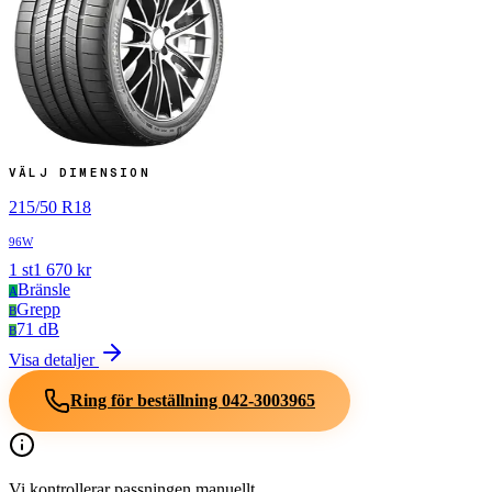
VÄLJ DIMENSION
215
/
50
R
18
96W
1
st
1 670
kr
Bränsle
A
Grepp
B
71 dB
B
Visa detaljer
Ring för beställning
042-3003965
Vi kontrollerar passningen manuellt