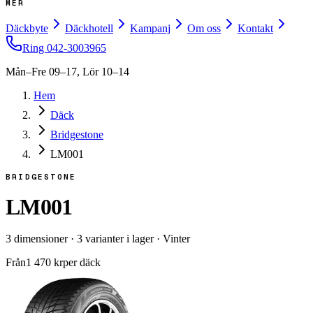
MER
Däckbyte
Däckhotell
Kampanj
Om oss
Kontakt
Ring
042-3003965
Mån–Fre 09–17, Lör 10–14
Hem
Däck
Bridgestone
LM001
BRIDGESTONE
LM001
3
dimensioner
·
3
varianter i lager
·
Vinter
Från
1 470
kr
per däck