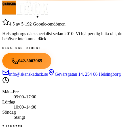
4,5
av 5
·
192
Google-omdömen
Helsingborgs däckspecialist sedan
2010
. Vi hjälper dig hitta rätt, du
behöver inte kunna däck.
RING OSS DIREKT
042-3003965
info@skanskadack.se
Gevärsgatan 14
,
254 66
Helsingborg
Mån–Fre
09:00–17:00
Lördag
10:00–14:00
Söndag
Stängt
TJÄNSTER