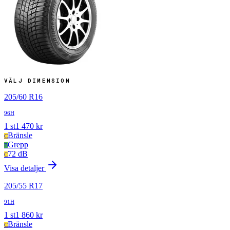
VÄLJ DIMENSION
205
/
60
R
16
96H
1
st
1 470
kr
Bränsle
C
Grepp
B
72 dB
C
Visa detaljer
205
/
55
R
17
91H
1
st
1 860
kr
Bränsle
C