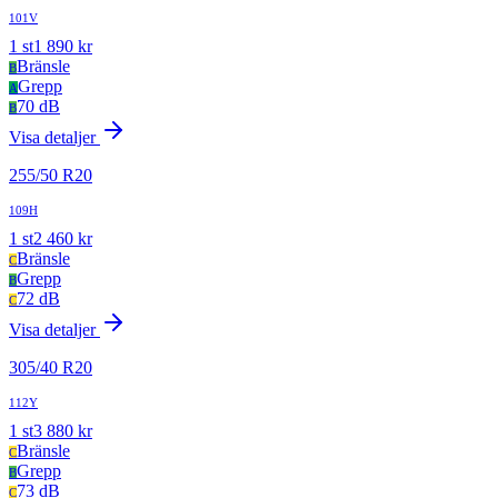
101V
1
st
1 890
kr
Bränsle
B
Grepp
A
70 dB
B
Visa detaljer
255
/
50
R
20
109H
1
st
2 460
kr
Bränsle
C
Grepp
B
72 dB
C
Visa detaljer
305
/
40
R
20
112Y
1
st
3 880
kr
Bränsle
C
Grepp
B
73 dB
C