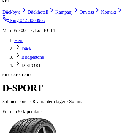
MER
Däckbyte
Däckhotell
Kampanj
Om oss
Kontakt
Ring
042-3003965
Mån–Fre 09–17, Lör 10–14
Hem
Däck
Bridgestone
D-SPORT
BRIDGESTONE
D-SPORT
8
dimensioner
·
8
varianter i lager
·
Sommar
Från
1 630
kr
per däck