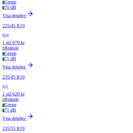
Grepp
B
70 dB
B
Visa detaljer
225
/
45
R
19
92W
1
st
2 070
kr
Bränsle
C
Grepp
B
71 dB
B
Visa detaljer
235
/
45
R
19
95V
1
st
2 620
kr
Bränsle
C
Grepp
B
71 dB
B
Visa detaljer
235
/
55
R
19