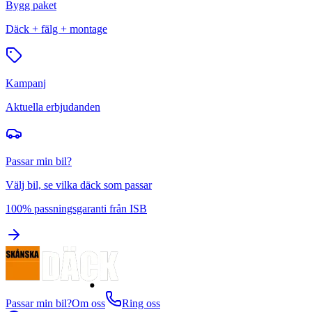
Bygg paket
Däck + fälg + montage
Kampanj
Aktuella erbjudanden
Passar min bil?
Välj bil, se vilka däck som passar
100% passningsgaranti från ISB
Passar min bil?
Om oss
Ring oss