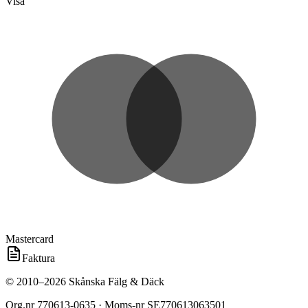
Visa
Mastercard
Faktura
©
2010
–
2026
Skånska Fälg & Däck
Org.nr
770613-0635
· Moms-nr
SE770613063501