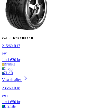
VÄLJ DIMENSION
215
/
60
R
17
96V
1
st
1 630
kr
Bränsle
C
Grepp
B
71 dB
B
Visa detaljer
235
/
60
R
18
103V
1
st
1 650
kr
Bränsle
A