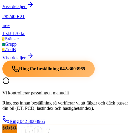
Visa detaljer
285
/
40
R
21
109Y
1
st
3 170
kr
Bränsle
C
Grepp
A
75 dB
C
Visa detaljer
Ring för beställning
042-3003965
Vi kontrollerar passningen manuellt
Ring oss innan beställning så verifierar vi att fälgar och däck passar
din bil (ET, PCD, lastindex och hastighetsindex).
Ring
042-3003965