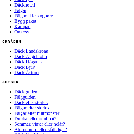
Däckhotell
Fälgar
Fälgar i Helsingborg
Bygg paket
Kampanj
Om oss
OMRÅDEN
Däck Landskrona
Däck Ängelholm
Däck Höganäs
Däck Bjuv
Däck Åstorp
GUIDER
Däckguiden
Fälgguiden
Däck efter storlek
Fälgar efter storlek
Fälgar efter bultmönster
Dubbat eller odubbat?
Sommar, vinter eller helår?
Aluminium- eller stålfälgar?