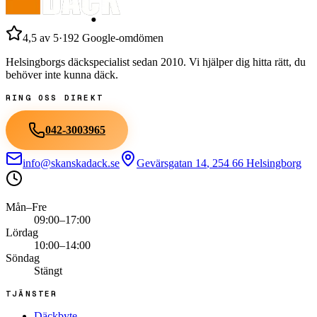
4,5
av 5
·
192
Google-omdömen
Helsingborgs däckspecialist sedan
2010
. Vi hjälper dig hitta rätt, du
behöver inte kunna däck.
RING OSS DIREKT
042-3003965
info@skanskadack.se
Gevärsgatan 14
,
254 66
Helsingborg
Mån–Fre
09:00–17:00
Lördag
10:00–14:00
Söndag
Stängt
TJÄNSTER
Däckbyte